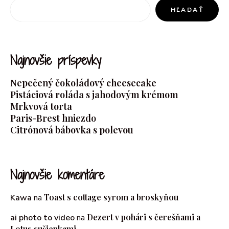
HĽADAŤ
Najnovšie príspevky
Nepečený čokoládový cheesecake
Pistáciová roláda s jahodovým krémom
Mrkvová torta
Paris-Brest hniezdo
Citrónová bábovka s polevou
Najnovšie komentáre
Toast s cottage syrom a broskyňou
Kawa
na
Dezert v pohári s čerešňami a
ai photo to video
na
Lotus sušienkami