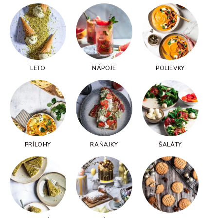
LETO
NÁPOJE
POLIEVKY
PRÍLOHY
RAŇAJKY
ŠALÁTY