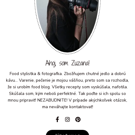
Ahoj, som Zuzana!
Food stylistka & fotografka. Zbožňujem chutné jedlo a dobrú
kávu... Varenie, pečenie je mojou vášňou, preto som sa rozhodla,
že si urobím food blog. Všetky recepty som vyskúšala, nafotila.
Skúšala som, kým neboli perfektné. Tak poďte si ich spolu so
mnou pripraviť! NEZABUDNITE! V prípade akýchkoľvek otázok,
ma neváhajte kontaktovať!