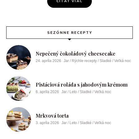
ČÍTAŤ VIAC
SEZÓNNE RECEPTY
Nepečený čokoládový cheesecake
24. apríla 2026
Jar / Rýchle recepty / Sladké / Veľká noc
Pistáciová roláda s jahodovým krémom
6. apríla 2026
Jar / Leto / Sladké / Veľká noc
Mrkvová torta
3. apríla 2026
Jar / Leto / Sladké / Veľká noc