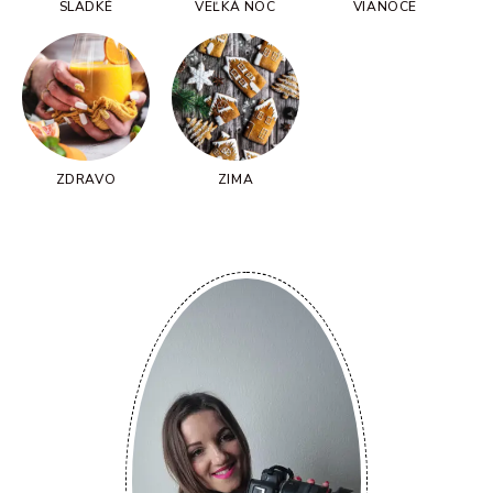
SLADKÉ
VEĽKÁ NOC
VIANOCE
ZDRAVO
ZIMA