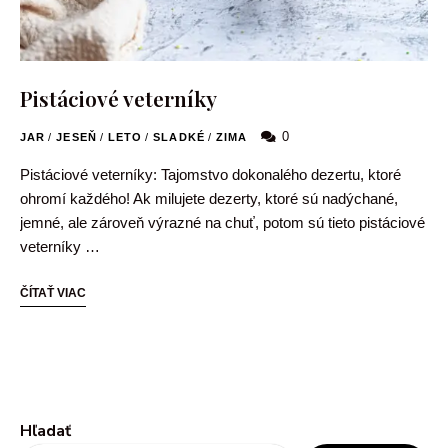
Pistáciové veterníky
0
JAR
/
JESEŇ
/
LETO
/
SLADKÉ
/
ZIMA
Pistáciové veterníky: Tajomstvo dokonalého dezertu, ktoré
ohromí každého! Ak milujete dezerty, ktoré sú nadýchané,
jemné, ale zároveň výrazné na chuť, potom sú tieto pistáciové
veterníky …
ČÍTAŤ VIAC
Hľadať