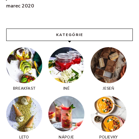
marec 2020
KATEGÓRIE
BREAKFAST
INÉ
JESEŇ
LETO
NÁPOJE
POLIEVKY