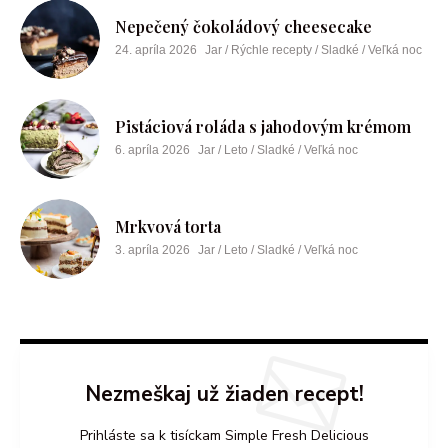
Nepečený čokoládový cheesecake
24. apríla 2026
Jar / Rýchle recepty / Sladké / Veľká noc
Pistáciová roláda s jahodovým krémom
6. apríla 2026
Jar / Leto / Sladké / Veľká noc
Mrkvová torta
3. apríla 2026
Jar / Leto / Sladké / Veľká noc
Nezmeškaj už žiaden recept!
Prihláste sa k tisíckam Simple Fresh Delicious