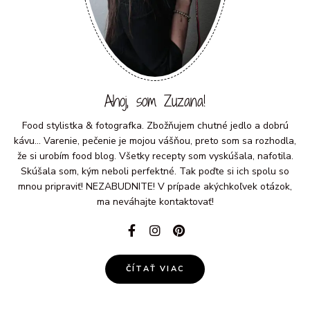
Ahoj, som Zuzana!
Food stylistka & fotografka. Zbožňujem chutné jedlo a dobrú
kávu... Varenie, pečenie je mojou vášňou, preto som sa rozhodla,
že si urobím food blog. Všetky recepty som vyskúšala, nafotila.
Skúšala som, kým neboli perfektné. Tak poďte si ich spolu so
mnou pripraviť! NEZABUDNITE! V prípade akýchkoľvek otázok,
ma neváhajte kontaktovať!
ČÍTAŤ VIAC