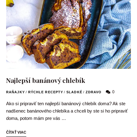
Najlepší banánový chlebík
0
RAŇAJKY
/
RÝCHLE RECEPTY
/
SLADKÉ
/
ZDRAVO
Ako si pripraviť ten najlepší banánový chlebík doma? Ak ste
nadšenec banánového chlebíka a chceli by ste si ho pripraviť
doma, potom mám pre vás …
ČÍTAŤ VIAC