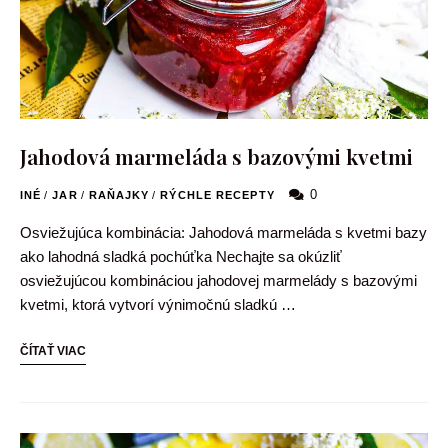
Jahodová marmeláda s bazovými kvetmi
0
INÉ
/
JAR
/
RAŇAJKY
/
RÝCHLE RECEPTY
Osviežujúca kombinácia: Jahodová marmeláda s kvetmi bazy
ako lahodná sladká pochúťka Nechajte sa okúzliť
osviežujúcou kombináciou jahodovej marmelády s bazovými
kvetmi, ktorá vytvorí výnimočnú sladkú …
ČÍTAŤ VIAC