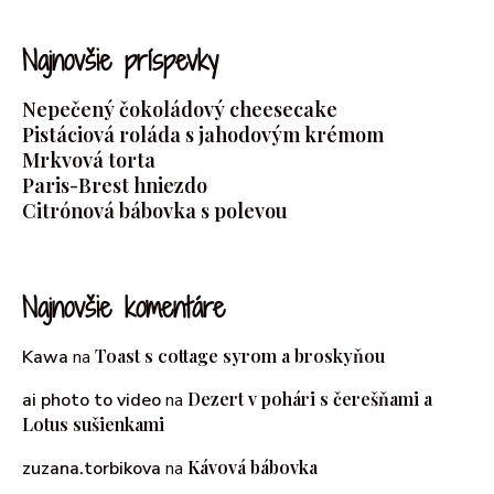
Najnovšie príspevky
Nepečený čokoládový cheesecake
Pistáciová roláda s jahodovým krémom
Mrkvová torta
Paris-Brest hniezdo
Citrónová bábovka s polevou
Najnovšie komentáre
Toast s cottage syrom a broskyňou
Kawa
na
Dezert v pohári s čerešňami a
ai photo to video
na
Lotus sušienkami
Kávová bábovka
zuzana.torbikova
na