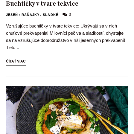
Buchtičky v tvare tekvice
0
JESEŇ
/
RAŇAJKY
/
SLADKÉ
Vzrušujúce buchtičky v tvare tekvice: Ukrývajú sa v nich
chuťové prekvapenia! Milovníci pečiva a sladkostí, chystajte
sa na vzrušujúce dobrodružstvo v ríši jesenných prekvapení!
Tieto …
ČÍTAŤ VIAC