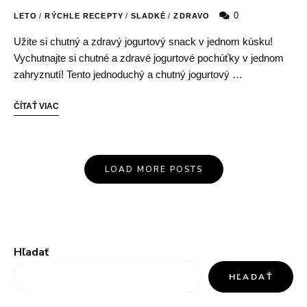
0
LETO
/
RÝCHLE RECEPTY
/
SLADKÉ
/
ZDRAVO
Užite si chutný a zdravý jogurtový snack v jednom kúsku!
Vychutnajte si chutné a zdravé jogurtové pochúťky v jednom
zahryznutí! Tento jednoduchý a chutný jogurtový …
ČÍTAŤ VIAC
LOAD MORE POSTS
Hľadať
HĽADAŤ