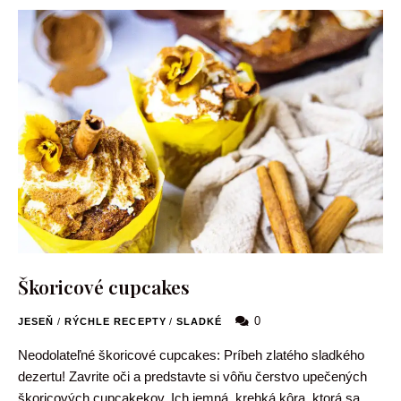
Škoricové cupcakes
0
JESEŇ
/
RÝCHLE RECEPTY
/
SLADKÉ
Neodolateľné škoricové cupcakes: Príbeh zlatého sladkého
dezertu! Zavrite oči a predstavte si vôňu čerstvo upečených
škoricových cupcakekov. Ich jemná, krehká kôra, ktorá sa