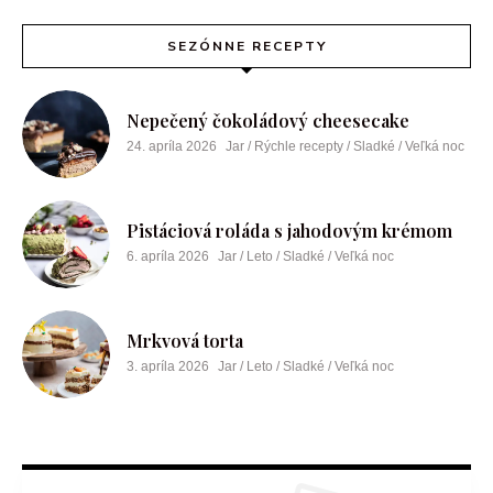
SEZÓNNE RECEPTY
Nepečený čokoládový cheesecake
24. apríla 2026
Jar / Rýchle recepty / Sladké / Veľká noc
Pistáciová roláda s jahodovým krémom
6. apríla 2026
Jar / Leto / Sladké / Veľká noc
Mrkvová torta
3. apríla 2026
Jar / Leto / Sladké / Veľká noc