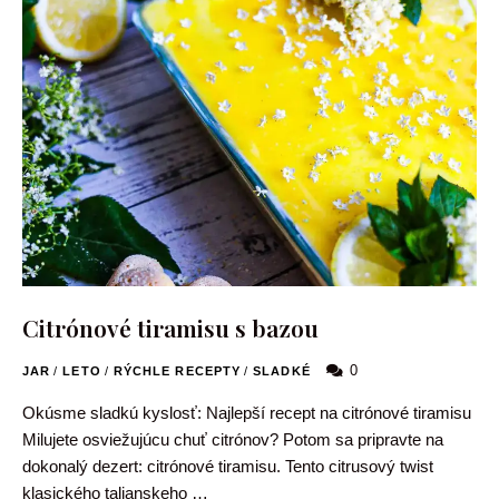
Citrónové tiramisu s bazou
0
JAR
/
LETO
/
RÝCHLE RECEPTY
/
SLADKÉ
Okúsme sladkú kyslosť: Najlepší recept na citrónové tiramisu
Milujete osviežujúcu chuť citrónov? Potom sa pripravte na
dokonalý dezert: citrónové tiramisu. Tento citrusový twist
klasického talianskeho …