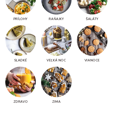
PRÍLOHY
RAŇAJKY
ŠALÁTY
SLADKÉ
VEĽKÁ NOC
VIANOCE
ZDRAVO
ZIMA