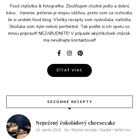
Food stylistka & fotografka. Zbožňujem chutné jedlo a dobrú
kávu... Varenie, pečenie je mojou vášňou, preto som sa rozhodla,
že si urobím food blog. Všetky recepty som vyskúšala, nafotila.
Skúšala som, kým neboli perfektné. Tak poďte si ich spolu so
mnou pripraviť! NEZABUDNITE! V prípade akýchkoľvek otázok,
ma neváhajte kontaktovať!
ČÍTAŤ VIAC
SEZÓNNE RECEPTY
Nepečený čokoládový cheesecake
24. apríla 2026
Jar / Rýchle recepty / Sladké / Veľká noc