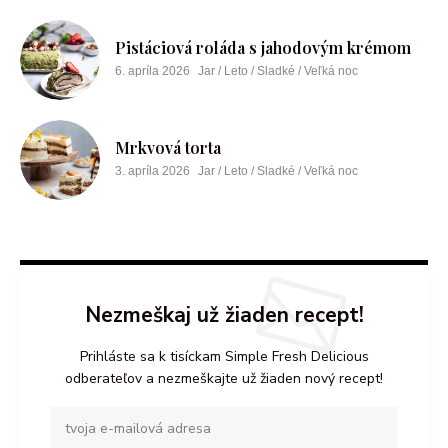
Pistáciová roláda s jahodovým krémom
6. apríla 2026
Jar / Leto / Sladké / Veľká noc
Mrkvová torta
3. apríla 2026
Jar / Leto / Sladké / Veľká noc
Nezmeškaj už žiaden recept!
Prihláste sa k tisíckam Simple Fresh Delicious
odberateľov a nezmeškajte už žiaden nový recept!