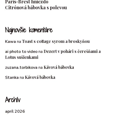
Paris-Brest hniezdo
Citrónová bábovka s polevou
Najnovšie komentáre
Toast s cottage syrom a broskyňou
Kawa
na
Dezert v pohári s čerešňami a
ai photo to video
na
Lotus sušienkami
Kávová bábovka
zuzana.torbikova
na
Kávová bábovka
Stanka
na
Archív
apríl 2026