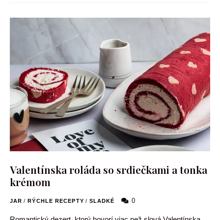
Valentínska roláda so srdiečkami a tonka
krémom
0
JAR
/
RÝCHLE RECEPTY
/
SLADKÉ
Romantický dezert, ktorý hovorí viac než slová Valentínska