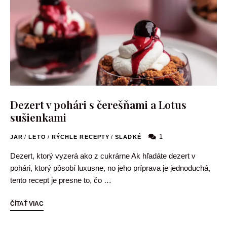
Dezert v pohári s čerešňami a Lotus
sušienkami
1
JAR
/
LETO
/
RÝCHLE RECEPTY
/
SLADKÉ
Dezert, ktorý vyzerá ako z cukrárne Ak hľadáte dezert v
pohári, ktorý pôsobí luxusne, no jeho príprava je jednoduchá,
tento recept je presne to, čo …
ČÍTAŤ VIAC