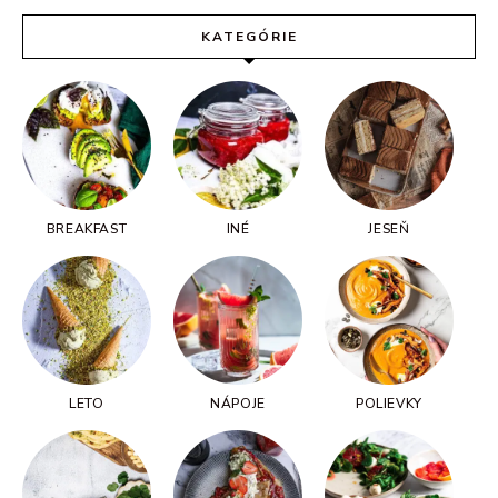
KATEGÓRIE
BREAKFAST
INÉ
JESEŇ
LETO
NÁPOJE
POLIEVKY