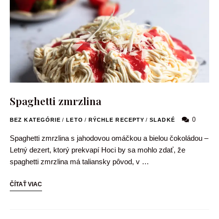
Spaghetti zmrzlina
0
BEZ KATEGÓRIE
/
LETO
/
RÝCHLE RECEPTY
/
SLADKÉ
Spaghetti zmrzlina s jahodovou omáčkou a bielou čokoládou –
Letný dezert, ktorý prekvapí Hoci by sa mohlo zdať, že
spaghetti zmrzlina má taliansky pôvod, v …
ČÍTAŤ VIAC