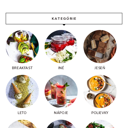
KATEGÓRIE
BREAKFAST
INÉ
JESEŇ
LETO
NÁPOJE
POLIEVKY