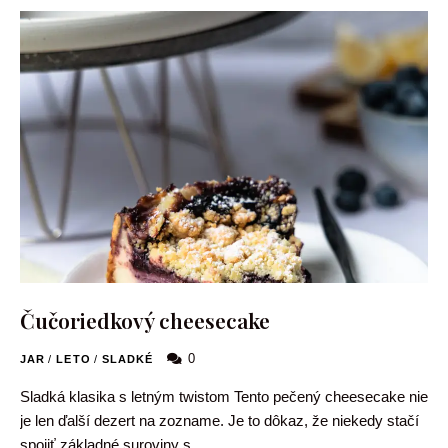
Čučoriedkový cheesecake
0
JAR
/
LETO
/
SLADKÉ
Sladká klasika s letným twistom Tento pečený cheesecake nie
je len ďalší dezert na zozname. Je to dôkaz, že niekedy stačí
spojiť základné suroviny s …