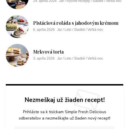
24. apríla 2026
Jar / Rýchle recepty / Sladké / Veľká noc
Pistáciová roláda s jahodovým krémom
6. apríla 2026
Jar / Leto / Sladké / Veľká noc
Mrkvová torta
3. apríla 2026
Jar / Leto / Sladké / Veľká noc
Nezmeškaj už žiaden recept!
Prihláste sa k tisíckam Simple Fresh Delicious
odberateľov a nezmeškajte už žiaden nový recept!