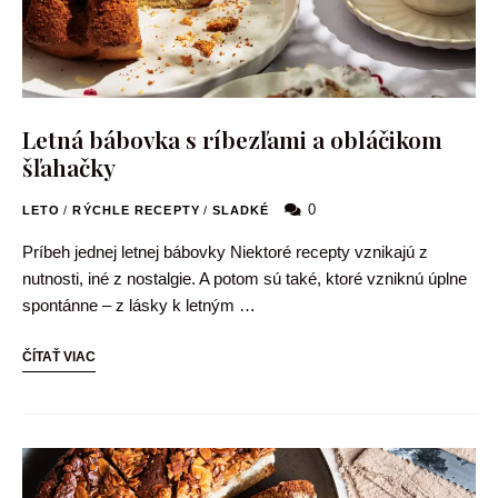
Letná bábovka s ríbezľami a obláčikom
šľahačky
0
LETO
/
RÝCHLE RECEPTY
/
SLADKÉ
Príbeh jednej letnej bábovky Niektoré recepty vznikajú z
nutnosti, iné z nostalgie. A potom sú také, ktoré vzniknú úplne
spontánne – z lásky k letným …
ČÍTAŤ VIAC