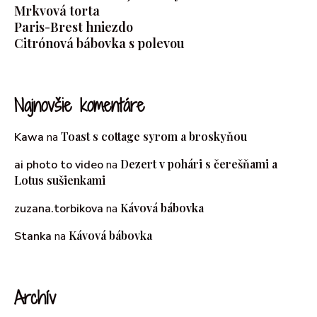
Mrkvová torta
Paris-Brest hniezdo
Citrónová bábovka s polevou
Najnovšie komentáre
Toast s cottage syrom a broskyňou
Kawa
na
Dezert v pohári s čerešňami a
ai photo to video
na
Lotus sušienkami
Kávová bábovka
zuzana.torbikova
na
Kávová bábovka
Stanka
na
Archív