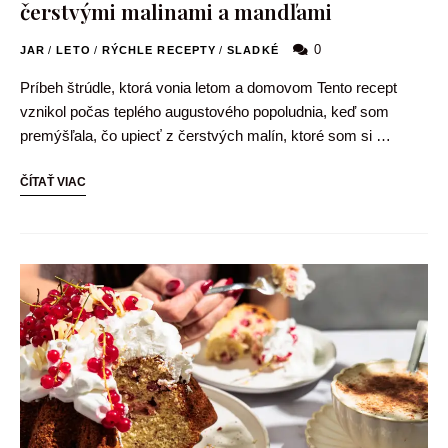
čerstvými malinami a mandľami
0
JAR
/
LETO
/
RÝCHLE RECEPTY
/
SLADKÉ
Príbeh štrúdle, ktorá vonia letom a domovom Tento recept
vznikol počas teplého augustového popoludnia, keď som
premýšľala, čo upiecť z čerstvých malín, ktoré som si …
ČÍTAŤ VIAC