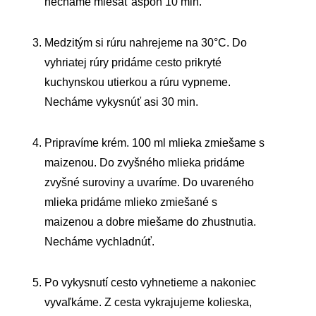
necháme miešať aspoň 10 min.
Medzitým si rúru nahrejeme na 30°C. Do
vyhriatej rúry pridáme cesto prikryté
kuchynskou utierkou a rúru vypneme.
Necháme vykysnúť asi 30 min.
Pripravíme krém. 100 ml mlieka zmiešame s
maizenou. Do zvyšného mlieka pridáme
zvyšné suroviny a uvaríme. Do uvareného
mlieka pridáme mlieko zmiešané s
maizenou a dobre miešame do zhustnutia.
Necháme vychladnúť.
Po vykysnutí cesto vyhnetieme a nakoniec
vyvaľkáme. Z cesta vykrajujeme kolieska,