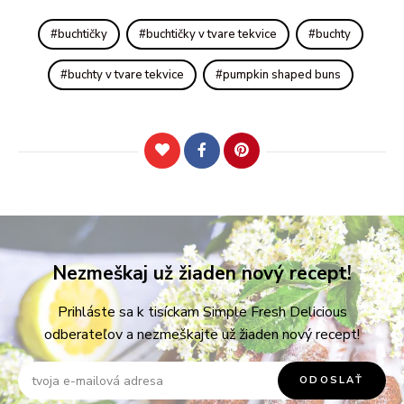
buchtičky
buchtičky v tvare tekvice
buchty
buchty v tvare tekvice
pumpkin shaped buns
Nezmeškaj už žiaden nový recept!
Prihláste sa k tisíckam Simple Fresh Delicious
odberateľov a nezmeškajte už žiaden nový recept!