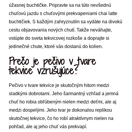
úžasnej buchtičke. Pripravte sa na túto nevšednú
chuťovú jazdu s chuťovými prekvapeniami chai latte
buchtičiek. S každým zahryznutím sa vydáte na divokú
cestu objavovania nových chutí. Takže neváhajte,
vstúpte do sveta tekvicovej rozkoše a doprajte si
jedinečné chute, ktoré vás dostanú do kolien.
Prečo je pečivo v tvare
tekvice vzrušujúce?
Pečivo v tvare tekvice je skutočným hitom medzi
sladkými dobrotami. Jeho šarmantný vzhľad a jemná
chuť ho robia obľúbeným nielen medzi deťmi, ale aj
medzi dospelými. Jeho tvar je dokonalou replikou
skutočnej tekvice, čo ho robí atraktívnym nielen na
pohľad, ale aj jeho chuť vás prekvapí.