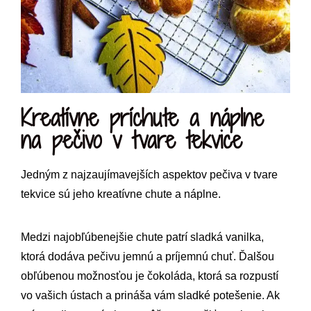
Kreatívne príchute a náplne
na pečivo v tvare tekvice
Jedným z najzaujímavejších aspektov pečiva v tvare
tekvice sú jeho kreatívne chute a náplne.
Medzi najobľúbenejšie chute patrí sladká vanilka,
ktorá dodáva pečivu jemnú a príjemnú chuť. Ďalšou
obľúbenou možnosťou je čokoláda, ktorá sa rozpustí
vo vašich ústach a prináša vám sladké potešenie. Ak