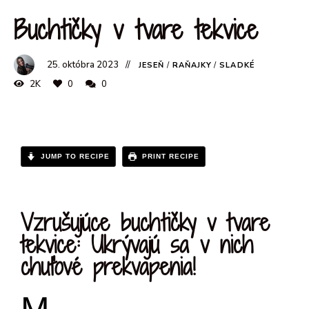
Buchtičky v tvare tekvice
25. októbra 2023
JESEŇ
/
RAŇAJKY
/
SLADKÉ
2K
0
0
JUMP TO RECIPE
PRINT RECIPE
Vzrušujúce buchtičky v tvare
tekvice: Ukrývajú sa v nich
chuťové prekvapenia!