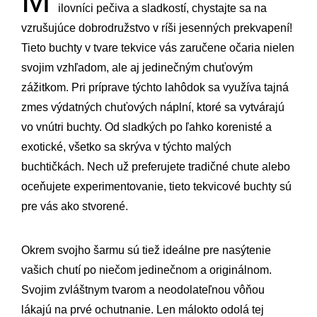
M
ilovníci pečiva a sladkostí, chystajte sa na
vzrušujúce dobrodružstvo v ríši jesenných prekvapení!
Tieto buchty v tvare tekvice vás zaručene očaria nielen
svojim vzhľadom, ale aj jedinečným chuťovým
zážitkom. Pri príprave týchto lahôdok sa využíva tajná
zmes výdatných chuťových náplní, ktoré sa vytvárajú
vo vnútri buchty. Od sladkých po ľahko korenisté a
exotické, všetko sa skrýva v týchto malých
buchtičkách. Nech už preferujete tradičné chute alebo
oceňujete experimentovanie, tieto tekvicové buchty sú
pre vás ako stvorené.
Okrem svojho šarmu sú tiež ideálne pre nasýtenie
vašich chutí po niečom jedinečnom a originálnom.
Svojim zvláštnym tvarom a neodolateľnou vôňou
lákajú na prvé ochutnanie. Len málokto odolá tej