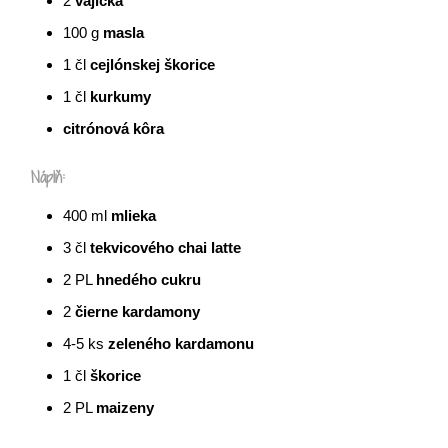
2
vajíčka
100
g
masla
1
čl
cejlónskej škorice
1
čl
kurkumy
citrónová kôra
Náplň:
400
ml
mlieka
3
čl
tekvicového chai latte
2
PL
hnedého cukru
2
čierne kardamony
4-5
ks
zeleného kardamonu
1
čl
škorice
2
PL
maizeny