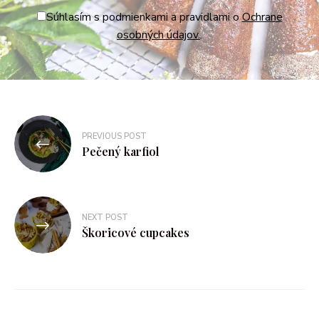
Súhlasím s podmienkami a pravidlami o
Ochrane
osobných údajov.
.
PREVIOUS POST
Pečený karfiol
NEXT POST
Škoricové cupcakes