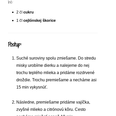
Iné:
2
čl
cukru
1
čl
cejlónskej škorice
Postup:
Suché suroviny spolu zmiešame. Do stredu
misky urobíme dierku a nalejeme do nej
trochu teplého mlieka a pridáme rozdrvené
droždie. Trochu premiešame a necháme asi
15 min vykysnúť.
Následne, premiešame pridáme vajíčka,
zvyšné mlieko a citrónovú kôru. Cesto