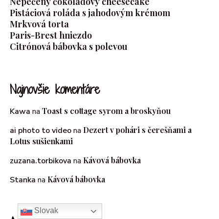
Nepečený čokoládový cheesecake
Pistáciová roláda s jahodovým krémom
Mrkvová torta
Paris-Brest hniezdo
Citrónová bábovka s polevou
Najnovšie komentáre
Toast s cottage syrom a broskyňou
Kawa
na
Dezert v pohári s čerešňami a
ai photo to video
na
Lotus sušienkami
Kávová bábovka
zuzana.torbikova
na
Kávová bábovka
Stanka
na
Slovak