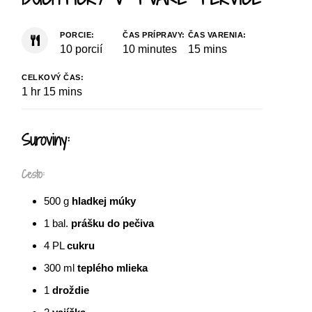
PORCIE:
ČAS PRÍPRAVY:
ČAS VARENIA:
10
porcií
10
minutes
15
mins
CELKOVÝ ČAS:
1
hr
15
mins
Suroviny:
Cesto:
500
g
hladkej múky
1
bal.
prášku do pečiva
4
PL
cukru
300
ml
teplého mlieka
1
droždie