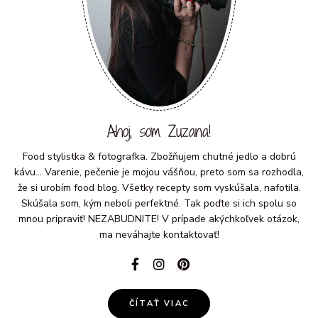
Ahoj, som Zuzana!
Food stylistka & fotografka. Zbožňujem chutné jedlo a dobrú
kávu... Varenie, pečenie je mojou vášňou, preto som sa rozhodla,
že si urobím food blog. Všetky recepty som vyskúšala, nafotila.
Skúšala som, kým neboli perfektné. Tak poďte si ich spolu so
mnou pripraviť! NEZABUDNITE! V prípade akýchkoľvek otázok,
ma neváhajte kontaktovať!
ČÍTAŤ VIAC