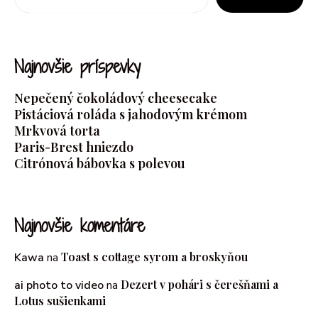
Najnovšie príspevky
Nepečený čokoládový cheesecake
Pistáciová roláda s jahodovým krémom
Mrkvová torta
Paris-Brest hniezdo
Citrónová bábovka s polevou
Najnovšie komentáre
Toast s cottage syrom a broskyňou
Kawa
na
Dezert v pohári s čerešňami a
ai photo to video
na
Lotus sušienkami