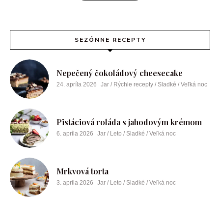
SEZÓNNE RECEPTY
Nepečený čokoládový cheesecake
24. apríla 2026
Jar / Rýchle recepty / Sladké / Veľká noc
Pistáciová roláda s jahodovým krémom
6. apríla 2026
Jar / Leto / Sladké / Veľká noc
Mrkvová torta
3. apríla 2026
Jar / Leto / Sladké / Veľká noc