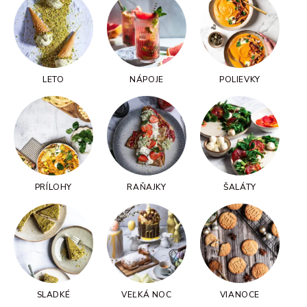
LETO
NÁPOJE
POLIEVKY
PRÍLOHY
RAŇAJKY
ŠALÁTY
SLADKÉ
VEĽKÁ NOC
VIANOCE