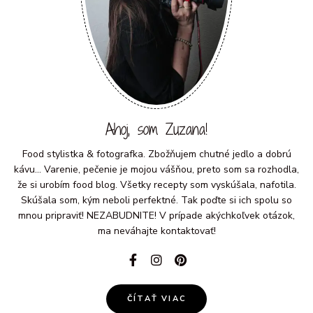
Ahoj, som Zuzana!
Food stylistka & fotografka. Zbožňujem chutné jedlo a dobrú
kávu... Varenie, pečenie je mojou vášňou, preto som sa rozhodla,
že si urobím food blog. Všetky recepty som vyskúšala, nafotila.
Skúšala som, kým neboli perfektné. Tak poďte si ich spolu so
mnou pripraviť! NEZABUDNITE! V prípade akýchkoľvek otázok,
ma neváhajte kontaktovať!
ČÍTAŤ VIAC