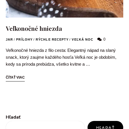
Veľkonočné hniezda
0
JAR
/
PRÍLOHY
/
RÝCHLE RECEPTY
/
VEĽKÁ NOC
Veľkonočné hniezda z filo cesta: Elegantný nápad na slaný
snack, ktorý zaujme každého hosťa Veľká noc je obdobím,
kedy sa príroda prebúdza, všetko kvitne a …
ČÍTAŤ VIAC
Hľadať
HĽADAŤ