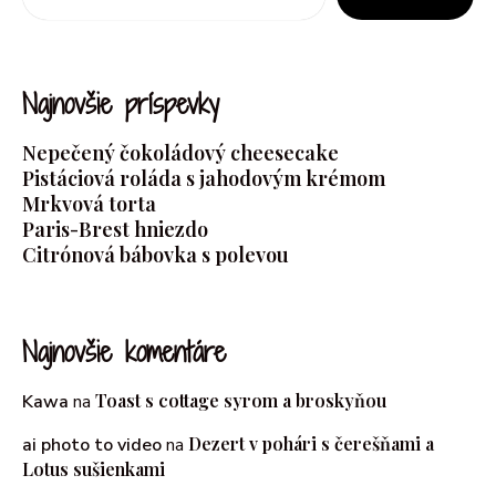
Najnovšie príspevky
Nepečený čokoládový cheesecake
Pistáciová roláda s jahodovým krémom
Mrkvová torta
Paris-Brest hniezdo
Citrónová bábovka s polevou
Najnovšie komentáre
Toast s cottage syrom a broskyňou
Kawa
na
Dezert v pohári s čerešňami a
ai photo to video
na
Lotus sušienkami