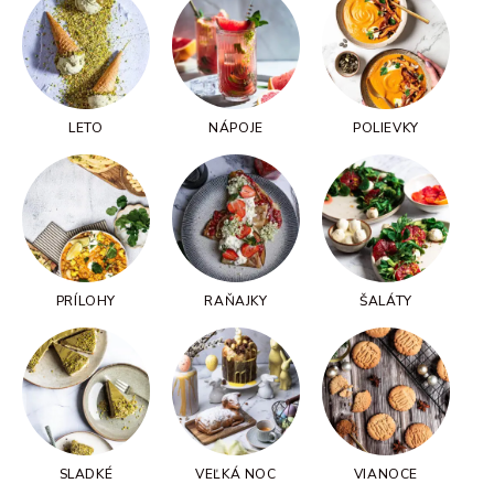
LETO
NÁPOJE
POLIEVKY
PRÍLOHY
RAŇAJKY
ŠALÁTY
SLADKÉ
VEĽKÁ NOC
VIANOCE