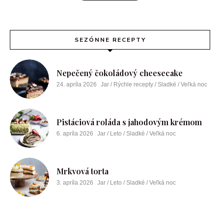
SEZÓNNE RECEPTY
Nepečený čokoládový cheesecake
24. apríla 2026
Jar / Rýchle recepty / Sladké / Veľká noc
Pistáciová roláda s jahodovým krémom
6. apríla 2026
Jar / Leto / Sladké / Veľká noc
Mrkvová torta
3. apríla 2026
Jar / Leto / Sladké / Veľká noc