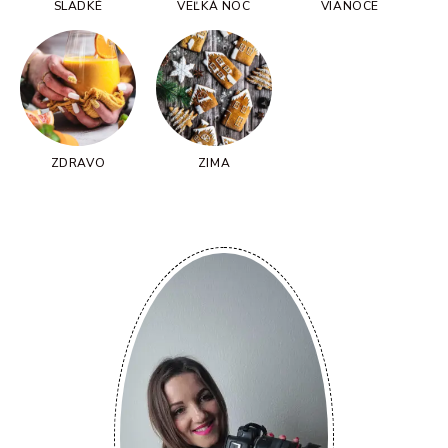
SLADKÉ
VEĽKÁ NOC
VIANOCE
ZDRAVO
ZIMA