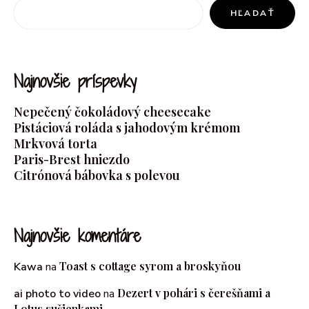
HĽADAŤ
Najnovšie príspevky
Nepečený čokoládový cheesecake
Pistáciová roláda s jahodovým krémom
Mrkvová torta
Paris-Brest hniezdo
Citrónová bábovka s polevou
Najnovšie komentáre
Toast s cottage syrom a broskyňou
Kawa
na
Dezert v pohári s čerešňami a
ai photo to video
na
Lotus sušienkami