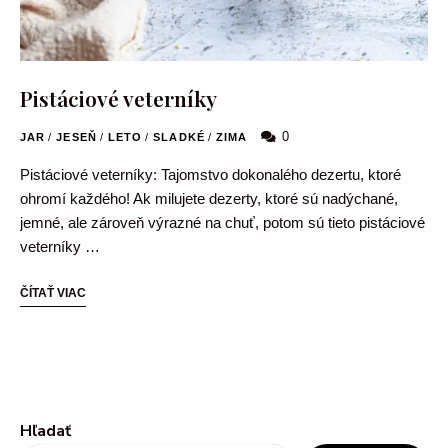
Pistáciové veterníky
0
JAR
/
JESEŇ
/
LETO
/
SLADKÉ
/
ZIMA
Pistáciové veterníky: Tajomstvo dokonalého dezertu, ktoré
ohromí každého! Ak milujete dezerty, ktoré sú nadýchané,
jemné, ale zároveň výrazné na chuť, potom sú tieto pistáciové
veterníky …
ČÍTAŤ VIAC
Hľadať