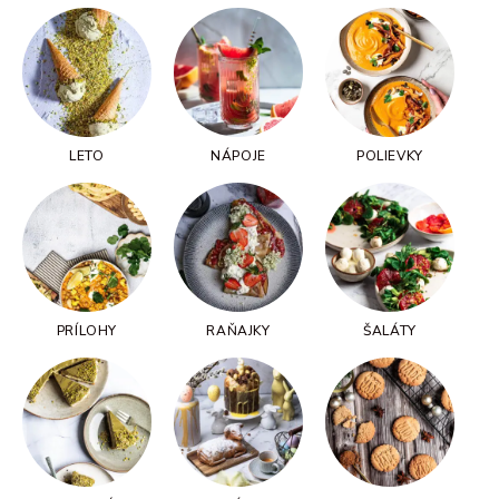
LETO
NÁPOJE
POLIEVKY
PRÍLOHY
RAŇAJKY
ŠALÁTY