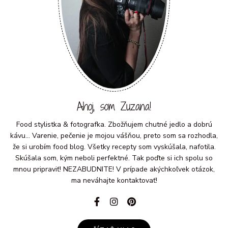
Ahoj, som Zuzana!
Food stylistka & fotografka. Zbožňujem chutné jedlo a dobrú
kávu... Varenie, pečenie je mojou vášňou, preto som sa rozhodla,
že si urobím food blog. Všetky recepty som vyskúšala, nafotila.
Skúšala som, kým neboli perfektné. Tak poďte si ich spolu so
mnou pripraviť! NEZABUDNITE! V prípade akýchkoľvek otázok,
ma neváhajte kontaktovať!