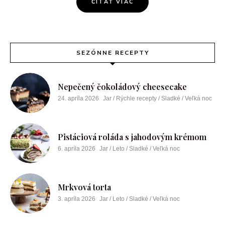
ČÍTAŤ VIAC
SEZÓNNE RECEPTY
Nepečený čokoládový cheesecake
24. apríla 2026
Jar / Rýchle recepty / Sladké / Veľká noc
Pistáciová roláda s jahodovým krémom
6. apríla 2026
Jar / Leto / Sladké / Veľká noc
Mrkvová torta
3. apríla 2026
Jar / Leto / Sladké / Veľká noc