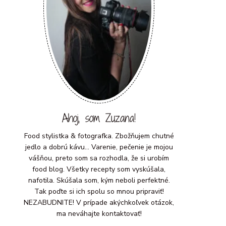
Ahoj, som Zuzana!
Food stylistka & fotografka. Zbožňujem chutné
jedlo a dobrú kávu... Varenie, pečenie je mojou
vášňou, preto som sa rozhodla, že si urobím
food blog. Všetky recepty som vyskúšala,
nafotila. Skúšala som, kým neboli perfektné.
Tak poďte si ich spolu so mnou pripraviť!
NEZABUDNITE! V prípade akýchkoľvek otázok,
ma neváhajte kontaktovať!