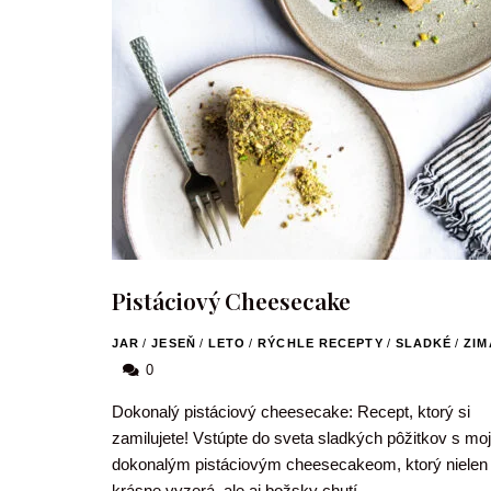
Pistáciový Cheesecake
JAR
/
JESEŇ
/
LETO
/
RÝCHLE RECEPTY
/
SLADKÉ
/
ZIM
0
Dokonalý pistáciový cheesecake: Recept, ktorý si
zamilujete! Vstúpte do sveta sladkých pôžitkov s mo
dokonalým pistáciovým cheesecakeom, ktorý nielen
krásne vyzerá, ale aj božsky chutí. …