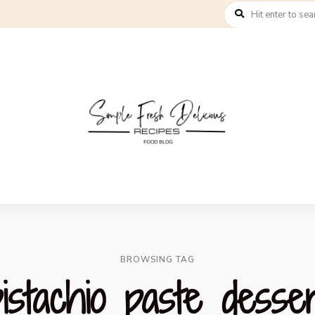
BROWSING TAG
istachio paste desse