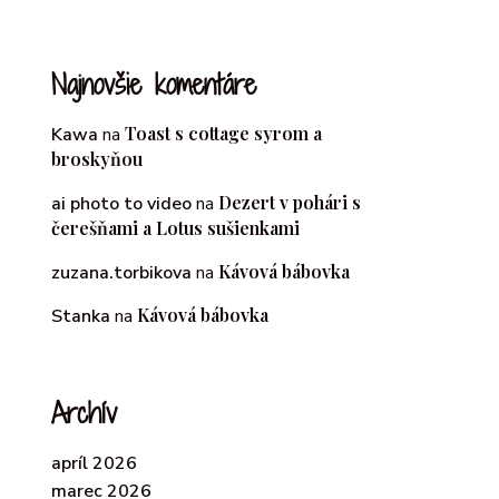
Najnovšie komentáre
Toast s cottage syrom a
Kawa
na
broskyňou
Dezert v pohári s
ai photo to video
na
čerešňami a Lotus sušienkami
Kávová bábovka
zuzana.torbikova
na
Kávová bábovka
Stanka
na
Archív
apríl 2026
marec 2026