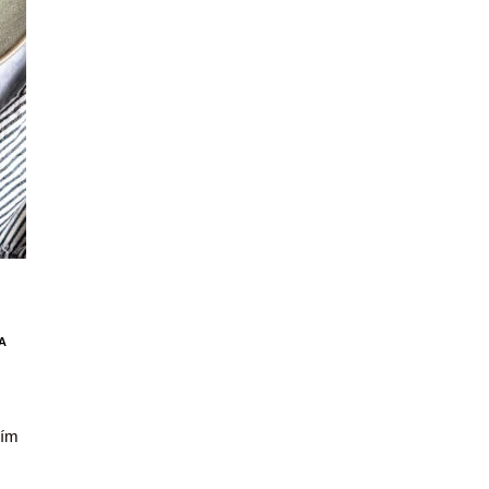
A
jím