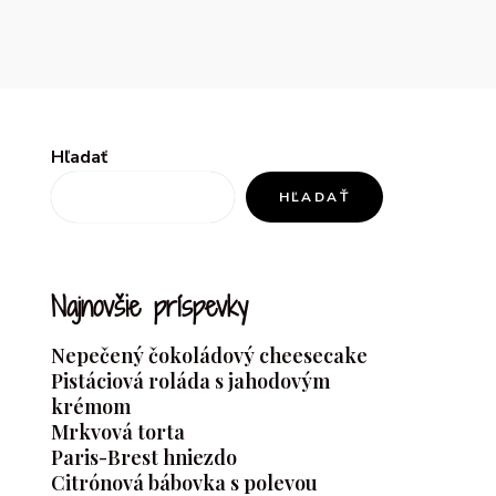
Hľadať
HĽADAŤ
Najnovšie príspevky
Nepečený čokoládový cheesecake
Pistáciová roláda s jahodovým
krémom
Mrkvová torta
Paris-Brest hniezdo
Citrónová bábovka s polevou