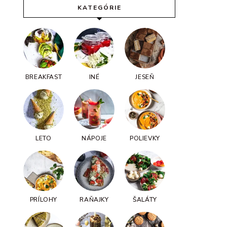
KATEGÓRIE
BREAKFAST
INÉ
JESEŇ
LETO
NÁPOJE
POLIEVKY
PRÍLOHY
RAŇAJKY
ŠALÁTY