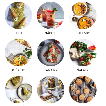
LETO
NÁPOJE
POLIEVKY
PRÍLOHY
RAŇAJKY
ŠALÁTY