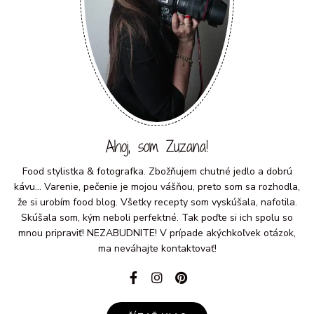
Ahoj, som Zuzana!
Food stylistka & fotografka. Zbožňujem chutné jedlo a dobrú
kávu... Varenie, pečenie je mojou vášňou, preto som sa rozhodla,
že si urobím food blog. Všetky recepty som vyskúšala, nafotila.
Skúšala som, kým neboli perfektné. Tak poďte si ich spolu so
mnou pripraviť! NEZABUDNITE! V prípade akýchkoľvek otázok,
ma neváhajte kontaktovať!