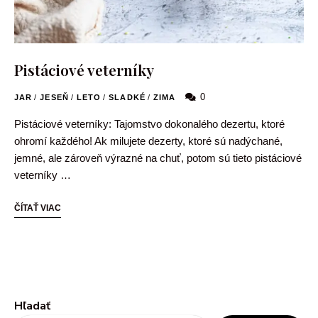
Pistáciové veterníky
0
JAR
/
JESEŇ
/
LETO
/
SLADKÉ
/
ZIMA
Pistáciové veterníky: Tajomstvo dokonalého dezertu, ktoré
ohromí každého! Ak milujete dezerty, ktoré sú nadýchané,
jemné, ale zároveň výrazné na chuť, potom sú tieto pistáciové
veterníky …
ČÍTAŤ VIAC
Hľadať