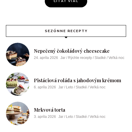
ČÍTAŤ VIAC
SEZÓNNE RECEPTY
Nepečený čokoládový cheesecake
24. apríla 2026
Jar / Rýchle recepty / Sladké / Veľká noc
Pistáciová roláda s jahodovým krémom
6. apríla 2026
Jar / Leto / Sladké / Veľká noc
Mrkvová torta
3. apríla 2026
Jar / Leto / Sladké / Veľká noc