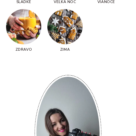
SLADKÉ
VEĽKÁ NOC
VIANOCE
ZDRAVO
ZIMA