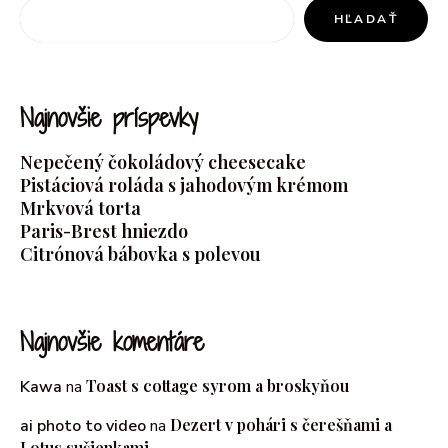
HĽADAŤ
Najnovšie príspevky
Nepečený čokoládový cheesecake
Pistáciová roláda s jahodovým krémom
Mrkvová torta
Paris-Brest hniezdo
Citrónová bábovka s polevou
Najnovšie komentáre
Toast s cottage syrom a broskyňou
Kawa
na
Dezert v pohári s čerešňami a
ai photo to video
na
Lotus sušienkami