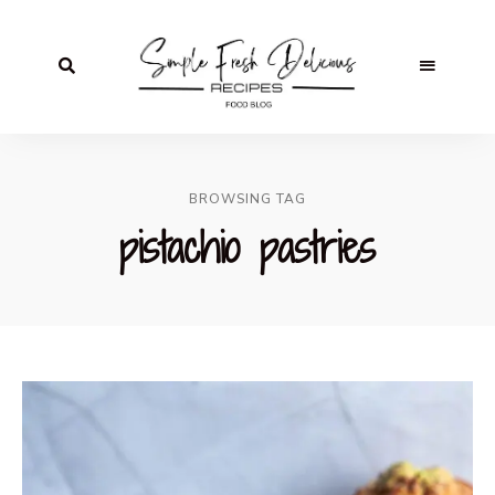
BROWSING TAG
pistachio pastries