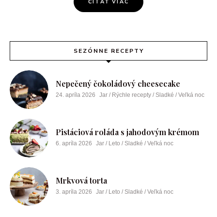
ČÍTAŤ VIAC
SEZÓNNE RECEPTY
Nepečený čokoládový cheesecake
24. apríla 2026
Jar / Rýchle recepty / Sladké / Veľká noc
Pistáciová roláda s jahodovým krémom
6. apríla 2026
Jar / Leto / Sladké / Veľká noc
Mrkvová torta
3. apríla 2026
Jar / Leto / Sladké / Veľká noc