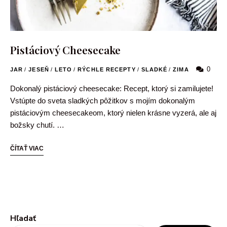
Pistáciový Cheesecake
0
JAR
/
JESEŇ
/
LETO
/
RÝCHLE RECEPTY
/
SLADKÉ
/
ZIMA
Dokonalý pistáciový cheesecake: Recept, ktorý si zamilujete!
Vstúpte do sveta sladkých pôžitkov s mojím dokonalým
pistáciovým cheesecakeom, ktorý nielen krásne vyzerá, ale aj
božsky chutí. …
ČÍTAŤ VIAC
Hľadať