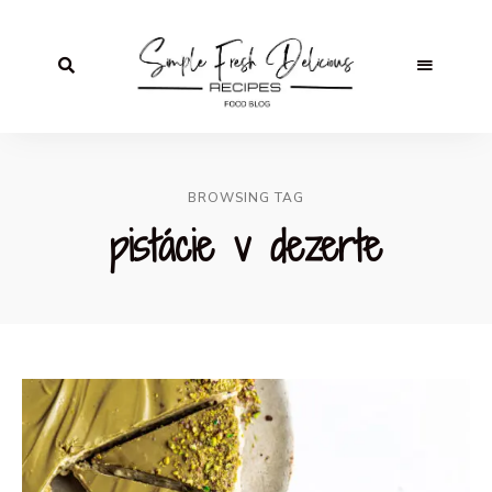
BROWSING TAG
pistácie v dezerte