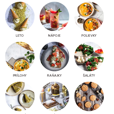
LETO
NÁPOJE
POLIEVKY
PRÍLOHY
RAŇAJKY
ŠALÁTY