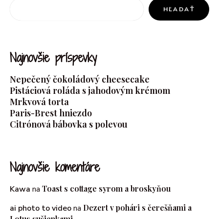
HĽADAŤ
Najnovšie príspevky
Nepečený čokoládový cheesecake
Pistáciová roláda s jahodovým krémom
Mrkvová torta
Paris-Brest hniezdo
Citrónová bábovka s polevou
Najnovšie komentáre
Toast s cottage syrom a broskyňou
Kawa
na
Dezert v pohári s čerešňami a
ai photo to video
na
Lotus sušienkami