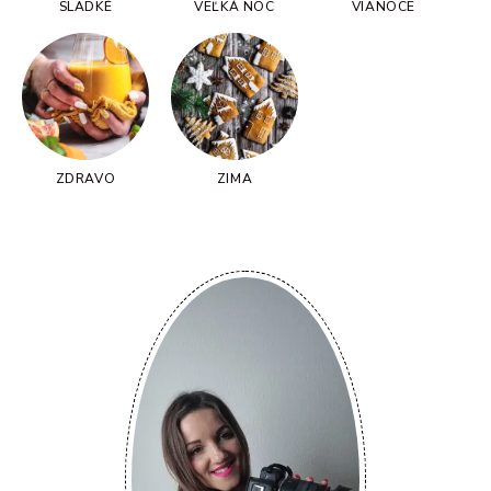
SLADKÉ
VEĽKÁ NOC
VIANOCE
ZDRAVO
ZIMA