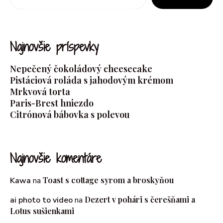
Najnovšie príspevky
Nepečený čokoládový cheesecake
Pistáciová roláda s jahodovým krémom
Mrkvová torta
Paris-Brest hniezdo
Citrónová bábovka s polevou
Najnovšie komentáre
Toast s cottage syrom a broskyňou
Kawa
na
Dezert v pohári s čerešňami a
ai photo to video
na
Lotus sušienkami