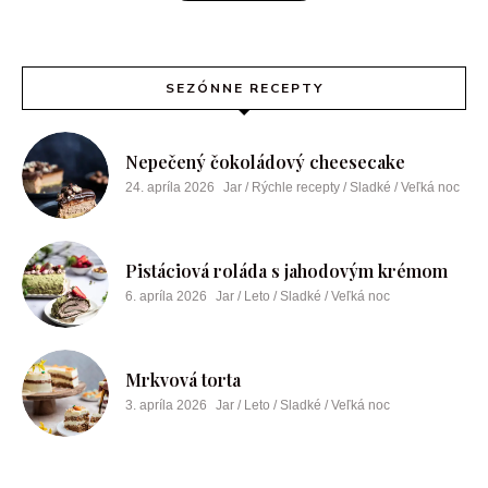
SEZÓNNE RECEPTY
Nepečený čokoládový cheesecake
24. apríla 2026
Jar / Rýchle recepty / Sladké / Veľká noc
Pistáciová roláda s jahodovým krémom
6. apríla 2026
Jar / Leto / Sladké / Veľká noc
Mrkvová torta
3. apríla 2026
Jar / Leto / Sladké / Veľká noc