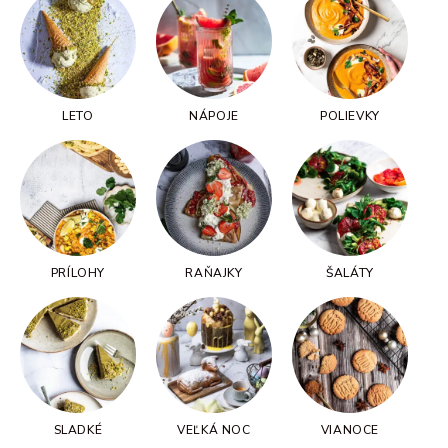
LETO
NÁPOJE
POLIEVKY
PRÍLOHY
RAŇAJKY
ŠALÁTY
SLADKÉ
VEĽKÁ NOC
VIANOCE