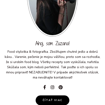
Ahoj, som Zuzana!
Food stylistka & fotografka. Zbožňujem chutné jedlo a dobrú
kávu... Varenie, pečenie je mojou vášňou, preto som sa rozhodla,
že si urobím food blog. Všetky recepty som vyskúšala, nafotila.
Skúšala som, kým neboli perfektné. Tak poďte si ich spolu so
mnou pripraviť! NEZABUDNITE! V prípade akýchkoľvek otázok,
ma neváhajte kontaktovať!
ČÍTAŤ VIAC