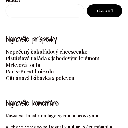
Hľadať
HĽADAŤ
Najnovšie príspevky
Nepečený čokoládový cheesecake
Pistáciová roláda s jahodovým krémom
Mrkvová torta
Paris-Brest hniezdo
Citrónová bábovka s polevou
Najnovšie komentáre
Toast s cottage syrom a broskyňou
Kawa
na
Dezert v pohári s čerešňami a
ai photo to video
na