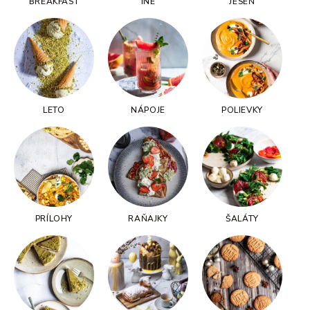
BREAKFAST
INÉ
JESEŇ
LETO
NÁPOJE
POLIEVKY
PRÍLOHY
RAŇAJKY
ŠALÁTY