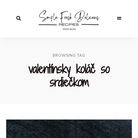
BROWSING TAG
valentínsky koláč so
srdiečkom