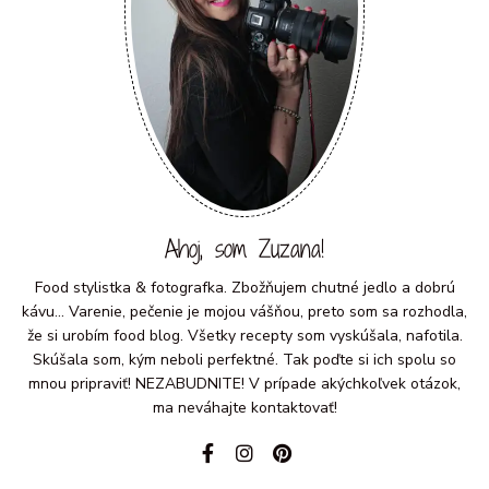
Ahoj, som Zuzana!
Food stylistka & fotografka. Zbožňujem chutné jedlo a dobrú
kávu... Varenie, pečenie je mojou vášňou, preto som sa rozhodla,
že si urobím food blog. Všetky recepty som vyskúšala, nafotila.
Skúšala som, kým neboli perfektné. Tak poďte si ich spolu so
mnou pripraviť! NEZABUDNITE! V prípade akýchkoľvek otázok,
ma neváhajte kontaktovať!