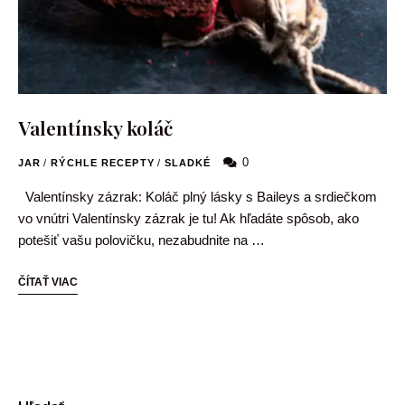
Valentínsky koláč
0
JAR
/
RÝCHLE RECEPTY
/
SLADKÉ
Valentínsky zázrak: Koláč plný lásky s Baileys a srdiečkom
vo vnútri Valentínsky zázrak je tu! Ak hľadáte spôsob, ako
potešiť vašu polovičku, nezabudnite na …
ČÍTAŤ VIAC