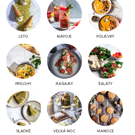
LETO
NÁPOJE
POLIEVKY
PRÍLOHY
RAŇAJKY
ŠALÁTY
SLADKÉ
VEĽKÁ NOC
VIANOCE