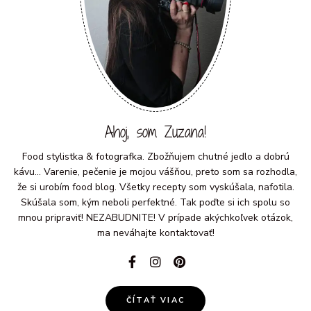
Ahoj, som Zuzana!
Food stylistka & fotografka. Zbožňujem chutné jedlo a dobrú
kávu... Varenie, pečenie je mojou vášňou, preto som sa rozhodla,
že si urobím food blog. Všetky recepty som vyskúšala, nafotila.
Skúšala som, kým neboli perfektné. Tak poďte si ich spolu so
mnou pripraviť! NEZABUDNITE! V prípade akýchkoľvek otázok,
ma neváhajte kontaktovať!
ČÍTAŤ VIAC