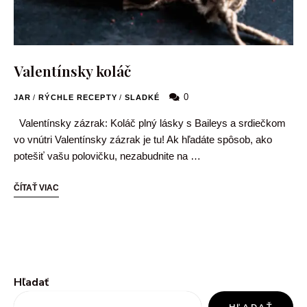
Valentínsky koláč
0
JAR
/
RÝCHLE RECEPTY
/
SLADKÉ
Valentínsky zázrak: Koláč plný lásky s Baileys a srdiečkom
vo vnútri Valentínsky zázrak je tu! Ak hľadáte spôsob, ako
potešiť vašu polovičku, nezabudnite na …
ČÍTAŤ VIAC
Hľadať
HĽADAŤ