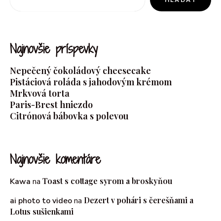
Najnovšie príspevky
Nepečený čokoládový cheesecake
Pistáciová roláda s jahodovým krémom
Mrkvová torta
Paris-Brest hniezdo
Citrónová bábovka s polevou
Najnovšie komentáre
Toast s cottage syrom a broskyňou
Kawa
na
Dezert v pohári s čerešňami a
ai photo to video
na
Lotus sušienkami