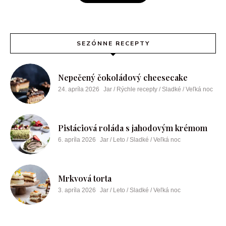
SEZÓNNE RECEPTY
Nepečený čokoládový cheesecake
24. apríla 2026
Jar / Rýchle recepty / Sladké / Veľká noc
Pistáciová roláda s jahodovým krémom
6. apríla 2026
Jar / Leto / Sladké / Veľká noc
Mrkvová torta
3. apríla 2026
Jar / Leto / Sladké / Veľká noc