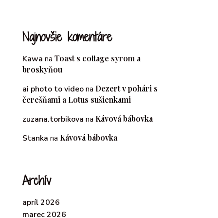
Najnovšie komentáre
Toast s cottage syrom a
Kawa
na
broskyňou
Dezert v pohári s
ai photo to video
na
čerešňami a Lotus sušienkami
Kávová bábovka
zuzana.torbikova
na
Kávová bábovka
Stanka
na
Archív
apríl 2026
marec 2026