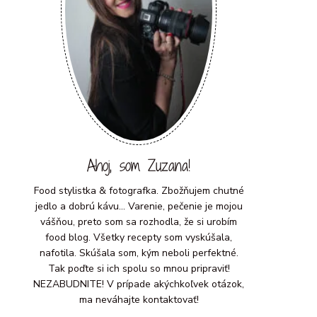
Ahoj, som Zuzana!
Food stylistka & fotografka. Zbožňujem chutné
jedlo a dobrú kávu... Varenie, pečenie je mojou
vášňou, preto som sa rozhodla, že si urobím
food blog. Všetky recepty som vyskúšala,
nafotila. Skúšala som, kým neboli perfektné.
Tak poďte si ich spolu so mnou pripraviť!
NEZABUDNITE! V prípade akýchkoľvek otázok,
ma neváhajte kontaktovať!