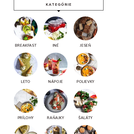
KATEGÓRIE
BREAKFAST
INÉ
JESEŇ
LETO
NÁPOJE
POLIEVKY
PRÍLOHY
RAŇAJKY
ŠALÁTY