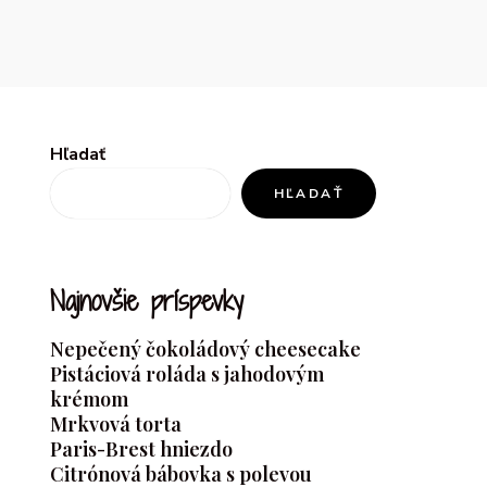
Hľadať
HĽADAŤ
Najnovšie príspevky
Nepečený čokoládový cheesecake
Pistáciová roláda s jahodovým
krémom
Mrkvová torta
Paris-Brest hniezdo
Citrónová bábovka s polevou