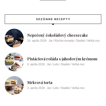
SEZÓNNE RECEPTY
Nepečený čokoládový cheesecake
24. apríla 2026
Jar / Rýchle recepty / Sladké / Veľká noc
Pistáciová roláda s jahodovým krémom
6. apríla 2026
Jar / Leto / Sladké / Veľká noc
Mrkvová torta
3. apríla 2026
Jar / Leto / Sladké / Veľká noc