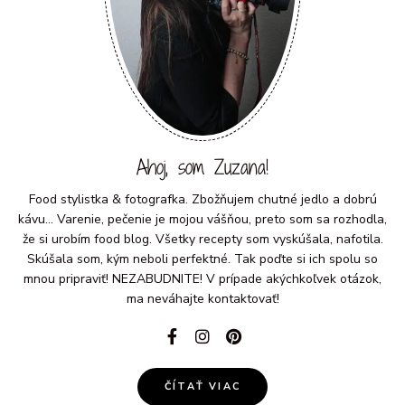
Ahoj, som Zuzana!
Food stylistka & fotografka. Zbožňujem chutné jedlo a dobrú
kávu... Varenie, pečenie je mojou vášňou, preto som sa rozhodla,
že si urobím food blog. Všetky recepty som vyskúšala, nafotila.
Skúšala som, kým neboli perfektné. Tak poďte si ich spolu so
mnou pripraviť! NEZABUDNITE! V prípade akýchkoľvek otázok,
ma neváhajte kontaktovať!
ČÍTAŤ VIAC