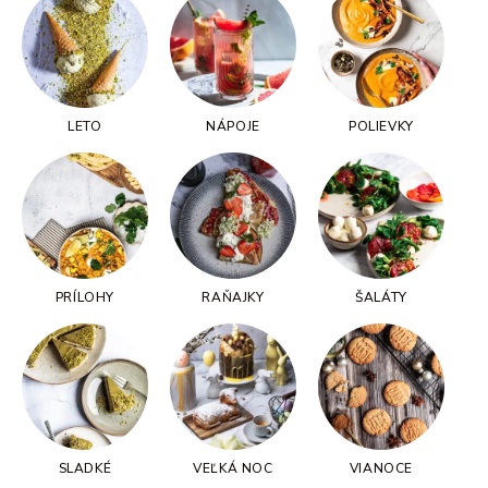
LETO
NÁPOJE
POLIEVKY
PRÍLOHY
RAŇAJKY
ŠALÁTY
SLADKÉ
VEĽKÁ NOC
VIANOCE