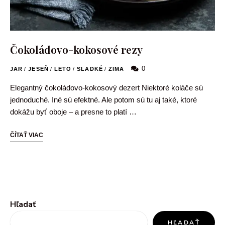
Čokoládovo-kokosové rezy
0
JAR
/
JESEŇ
/
LETO
/
SLADKÉ
/
ZIMA
Elegantný čokoládovo-kokosový dezert Niektoré koláče sú
jednoduché. Iné sú efektné. Ale potom sú tu aj také, ktoré
dokážu byť oboje – a presne to platí …
ČÍTAŤ VIAC
Hľadať
HĽADAŤ