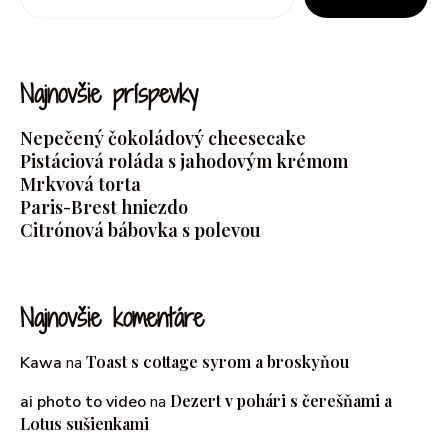
Najnovšie príspevky
Nepečený čokoládový cheesecake
Pistáciová roláda s jahodovým krémom
Mrkvová torta
Paris-Brest hniezdo
Citrónová bábovka s polevou
Najnovšie komentáre
Toast s cottage syrom a broskyňou
Kawa
na
Dezert v pohári s čerešňami a
ai photo to video
na
Lotus sušienkami