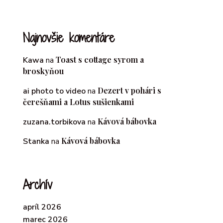
Najnovšie komentáre
Toast s cottage syrom a
Kawa
na
broskyňou
Dezert v pohári s
ai photo to video
na
čerešňami a Lotus sušienkami
Kávová bábovka
zuzana.torbikova
na
Kávová bábovka
Stanka
na
Archív
apríl 2026
marec 2026