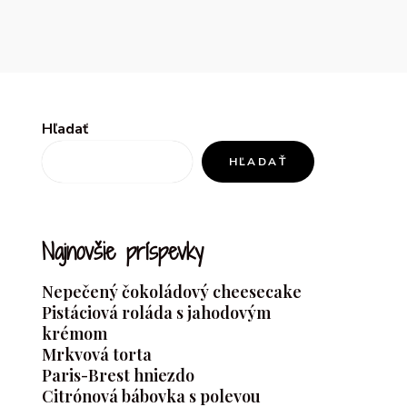
Hľadať
HĽADAŤ
Najnovšie príspevky
Nepečený čokoládový cheesecake
Pistáciová roláda s jahodovým
krémom
Mrkvová torta
Paris-Brest hniezdo
Citrónová bábovka s polevou