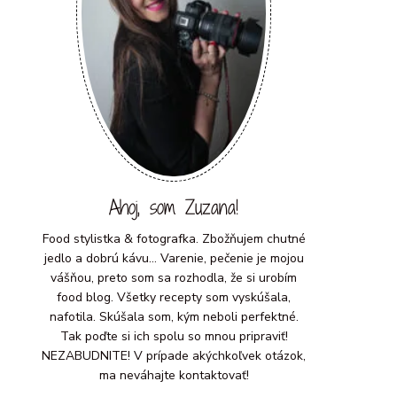
Ahoj, som Zuzana!
Food stylistka & fotografka. Zbožňujem chutné
jedlo a dobrú kávu... Varenie, pečenie je mojou
vášňou, preto som sa rozhodla, že si urobím
food blog. Všetky recepty som vyskúšala,
nafotila. Skúšala som, kým neboli perfektné.
Tak poďte si ich spolu so mnou pripraviť!
NEZABUDNITE! V prípade akýchkoľvek otázok,
ma neváhajte kontaktovať!