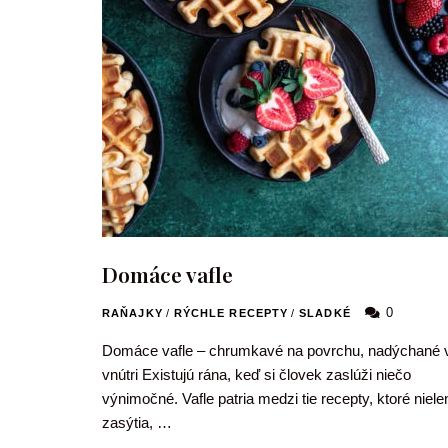
Domáce vafle
0
RAŇAJKY
/
RÝCHLE RECEPTY
/
SLADKÉ
Domáce vafle – chrumkavé na povrchu, nadýchané 
vnútri Existujú rána, keď si človek zaslúži niečo
výnimočné. Vafle patria medzi tie recepty, ktoré niele
zasýtia, …