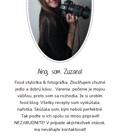
Ahoj, som Zuzana!
Food stylistka & fotografka. Zbožňujem chutné
jedlo a dobrú kávu... Varenie, pečenie je mojou
vášňou, preto som sa rozhodla, že si urobím
food blog. Všetky recepty som vyskúšala,
nafotila. Skúšala som, kým neboli perfektné.
Tak poďte si ich spolu so mnou pripraviť!
NEZABUDNITE! V prípade akýchkoľvek otázok,
ma neváhajte kontaktovať!