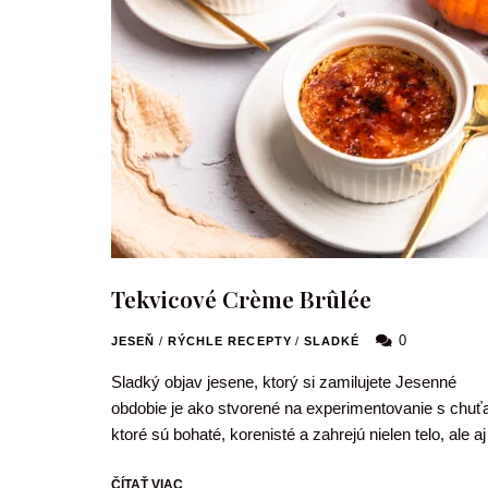
Tekvicové Crème Brûlée
0
JESEŇ
/
RÝCHLE RECEPTY
/
SLADKÉ
Sladký objav jesene, ktorý si zamilujete Jesenné
obdobie je ako stvorené na experimentovanie s chuť
ktoré sú bohaté, korenisté a zahrejú nielen telo, ale a
ČÍTAŤ VIAC