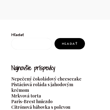
Hľadať
HĽADAŤ
Najnovšie príspevky
Nepečený čokoládový cheesecake
Pistáciová roláda s jahodovým
krémom
Mrkvová torta
Paris-Brest hniezdo
Citrónová bábovka s polevou