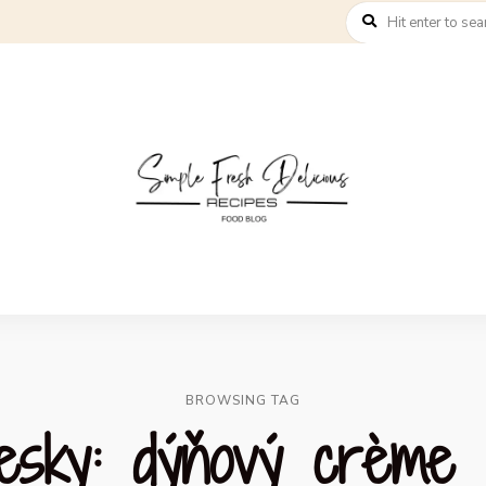
BROWSING TAG
sky: dýňový crème 