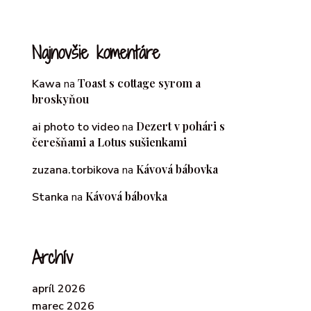
Najnovšie komentáre
Toast s cottage syrom a
Kawa
na
broskyňou
Dezert v pohári s
ai photo to video
na
čerešňami a Lotus sušienkami
Kávová bábovka
zuzana.torbikova
na
Kávová bábovka
Stanka
na
Archív
apríl 2026
marec 2026