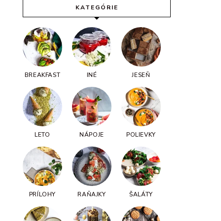
KATEGÓRIE
BREAKFAST
INÉ
JESEŇ
LETO
NÁPOJE
POLIEVKY
PRÍLOHY
RAŇAJKY
ŠALÁTY