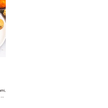
ami,
j …