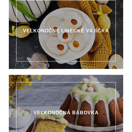
VEĽKONOČNÉ LINECKÉ VAJÍČKA
VEĽKONOČNÁ BÁBOVKA