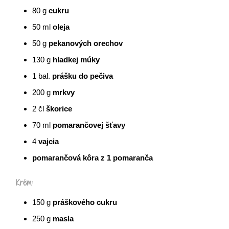
80
g
cukru
50
ml
oleja
50
g
pekanových orechov
130
g
hladkej múky
1
bal.
prášku do pečiva
200
g
mrkvy
2
čl
škorice
70
ml
pomarančovej šťavy
4
vajcia
pomarančová kôra z 1 pomaranča
Krém:
150
g
práškového cukru
250
g
masla