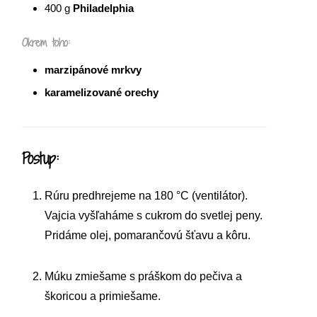
400
g
Philadelphia
Okrem toho:
marzipánové mrkvy
karamelizované orechy
Postup:
Rúru predhrejeme na 180 °C (ventilátor).
Vajcia vyšľaháme s cukrom do svetlej peny.
Pridáme olej, pomarančovú šťavu a kôru.
Múku zmiešame s práškom do pečiva a
škoricou a primiešame.