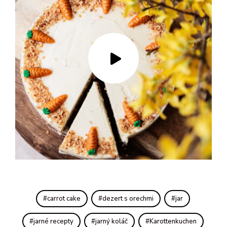
carrot cake
dezert s orechmi
jar
jarné recepty
jarný koláč
Karottenkuchen