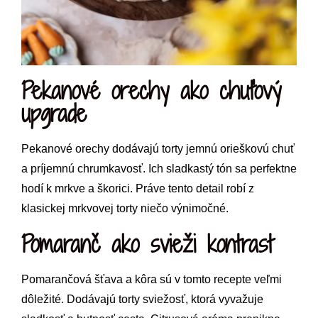
Pekanové orechy ako chuťový
upgrade
Pekanové orechy dodávajú torty jemnú orieškovú chuť
a príjemnú chrumkavosť. Ich sladkastý tón sa perfektne
hodí k mrkve a škorici. Práve tento detail robí z
klasickej mrkvovej torty niečo výnimočné.
Pomaranč ako svieži kontrast
Pomarančová šťava a kôra sú v tomto recepte veľmi
dôležité. Dodávajú torty sviežosť, ktorá vyvažuje