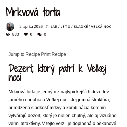
Mrkvová torta
3. apríla 2026
JAR
/
LETO
/
SLADKÉ
/
VEĽKÁ NOC
833
0
0
Jump to Recipe
Print Recipe
Dezert, ktorý patrí k Veľkej
noci
Mrkvová torta je jedným z najtypickejších dezertov
jarného obdobia a Veľkej noci. Jej jemná štruktúra,
prirodzená sladkosť mrkvy a kombinácia korenín
vytvárajú dezert, ktorý je nielen chutný, ale aj vizuálne
veľmi atraktívny. V tejto verzii je doplnená o pekanové