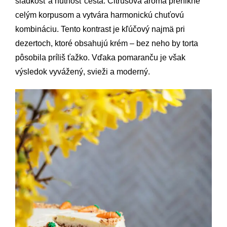
sladkosť a hutnosť cesta. Citrusová aróma prenikne
celým korpusom a vytvára harmonickú chuťovú
kombináciu. Tento kontrast je kľúčový najmä pri
dezertoch, ktoré obsahujú krém – bez neho by torta
pôsobila príliš ťažko. Vďaka pomaranču je však
výsledok vyvážený, svieži a moderný.