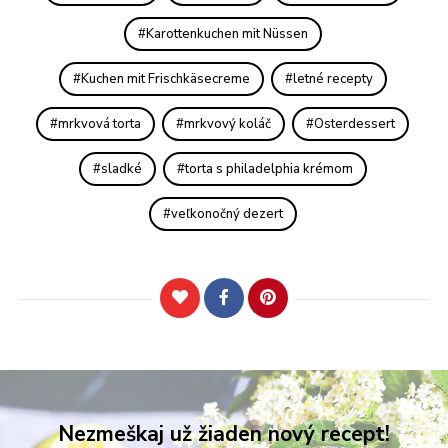
Karottenkuchen mit Nüssen
Kuchen mit Frischkäsecreme
letné recepty
mrkvová torta
mrkvový koláč
Osterdessert
sladké
torta s philadelphia krémom
veľkonočný dezert
Nezmeškaj už žiaden nový recept!