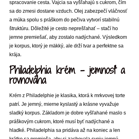
spracovanie cesta. Vajcia sa vyšľahajú s cukrom, čím
sa do zmesi dostane vzduch. Olej zabezpečí vláčnosť
a múka spolu s práškom do pečiva vytvorí stabilnú
štruktúru. Dôležité je cesto neprešľahať – stačí ho
jemne premiešať, aby zostalo nadýchané. Výsledkom
je korpus, ktorý je mäkký, ale drží tvar a perfektne sa
krája.
Philadelphia krém – jemnosť a
rovnováha
Krém z Philadelphie je klasika, ktorá k mrkvovej torte
patrí. Je jemný, mierne kyslastý a krásne vyvažuje
sladký korpus. Základom je dobre vyšľahané maslo s
práškovým cukrom, ktoré musí byť nadýchané a
hladké. Philadelphia sa pridáva až na koniec a len
krátko sa premieša, aby si zachovala svoju jemnú