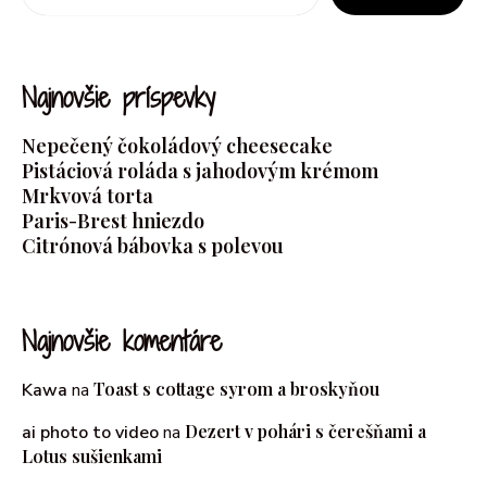
Najnovšie príspevky
Nepečený čokoládový cheesecake
Pistáciová roláda s jahodovým krémom
Mrkvová torta
Paris-Brest hniezdo
Citrónová bábovka s polevou
Najnovšie komentáre
Toast s cottage syrom a broskyňou
Kawa
na
Dezert v pohári s čerešňami a
ai photo to video
na
Lotus sušienkami