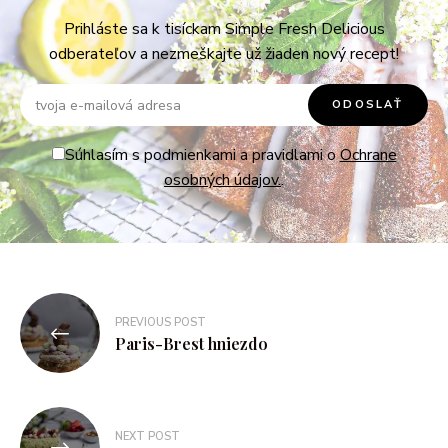
Prihláste sa k tisíckam Simple Fresh Delicious
odberateľov a nezmeškajte už žiaden nový recept!
Súhlasím s podmienkami a pravidlami o
Ochrane
osobných údajov.
.
PREVIOUS POST
Paris-Brest hniezdo
NEXT POST