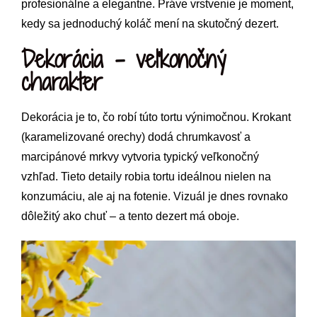
profesionálne a elegantne. Práve vrstvenie je moment,
kedy sa jednoduchý koláč mení na skutočný dezert.
Dekorácia – veľkonočný
charakter
Dekorácia je to, čo robí túto tortu výnimočnou. Krokant
(karamelizované orechy) dodá chrumkavosť a
marcipánové mrkvy vytvoria typický veľkonočný
vzhľad. Tieto detaily robia tortu ideálnou nielen na
konzumáciu, ale aj na fotenie. Vizuál je dnes rovnako
dôležitý ako chuť – a tento dezert má oboje.