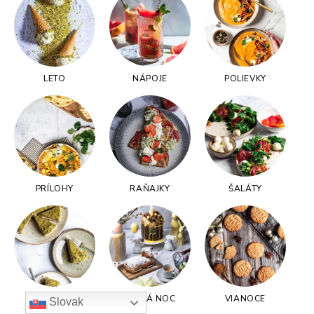
LETO
NÁPOJE
POLIEVKY
PRÍLOHY
RAŇAJKY
ŠALÁTY
SLADKÉ
VEĽKÁ NOC
VIANOCE
Slovak