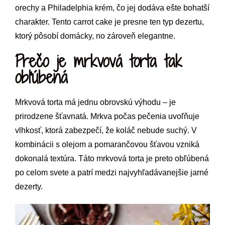
orechy a Philadelphia krém, čo jej dodáva ešte bohatší
charakter. Tento carrot cake je presne ten typ dezertu,
ktorý pôsobí domácky, no zároveň elegantne.
Prečo je mrkvová torta tak
obľúbená
Mrkvová torta má jednu obrovskú výhodu – je
prirodzene šťavnatá. Mrkva počas pečenia uvoľňuje
vlhkosť, ktorá zabezpečí, že koláč nebude suchý. V
kombinácii s olejom a pomarančovou šťavou vzniká
dokonalá textúra. Táto mrkvová torta je preto obľúbená
po celom svete a patrí medzi najvyhľadávanejšie jarné
dezerty.