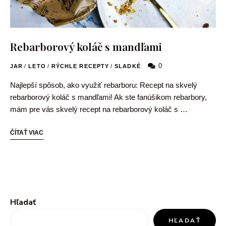
Rebarborový koláč s mandľami
0
JAR
/
LETO
/
RÝCHLE RECEPTY
/
SLADKÉ
Najlepší spôsob, ako využiť rebarboru: Recept na skvelý
rebarborový koláč s mandľami! Ak ste fanúšikom rebarbory,
mám pre vás skvelý recept na rebarborový koláč s …
ČÍTAŤ VIAC
Hľadať
HĽADAŤ