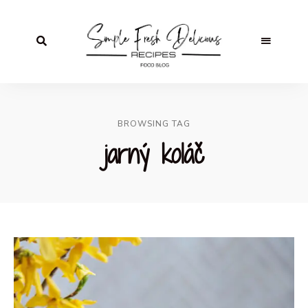
BROWSING TAG
jarný koláč