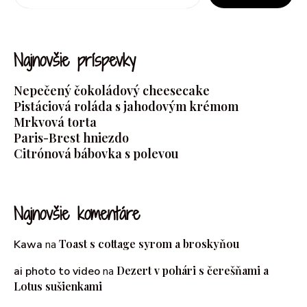
Najnovšie príspevky
Nepečený čokoládový cheesecake
Pistáciová roláda s jahodovým krémom
Mrkvová torta
Paris-Brest hniezdo
Citrónová bábovka s polevou
Najnovšie komentáre
Toast s cottage syrom a broskyňou
Kawa
na
Dezert v pohári s čerešňami a
ai photo to video
na
Lotus sušienkami