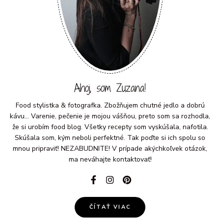
Ahoj, som Zuzana!
Food stylistka & fotografka. Zbožňujem chutné jedlo a dobrú
kávu... Varenie, pečenie je mojou vášňou, preto som sa rozhodla,
že si urobím food blog. Všetky recepty som vyskúšala, nafotila.
Skúšala som, kým neboli perfektné. Tak poďte si ich spolu so
mnou pripraviť! NEZABUDNITE! V prípade akýchkoľvek otázok,
ma neváhajte kontaktovať!
ČÍTAŤ VIAC