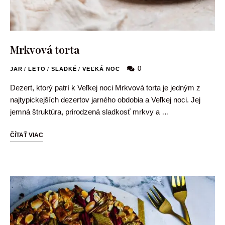
Mrkvová torta
0
JAR
/
LETO
/
SLADKÉ
/
VEĽKÁ NOC
Dezert, ktorý patrí k Veľkej noci Mrkvová torta je jedným z
najtypickejších dezertov jarného obdobia a Veľkej noci. Jej
jemná štruktúra, prirodzená sladkosť mrkvy a …
ČÍTAŤ VIAC