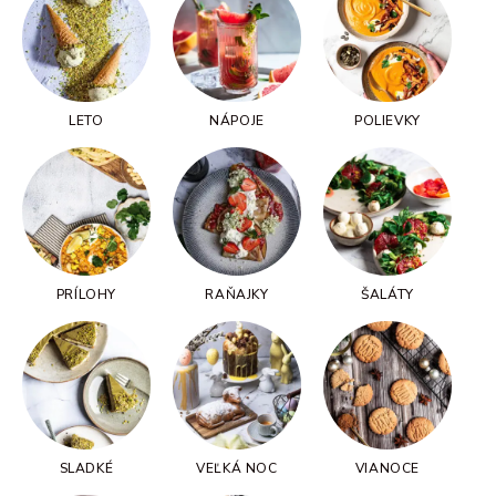
LETO
NÁPOJE
POLIEVKY
PRÍLOHY
RAŇAJKY
ŠALÁTY
SLADKÉ
VEĽKÁ NOC
VIANOCE