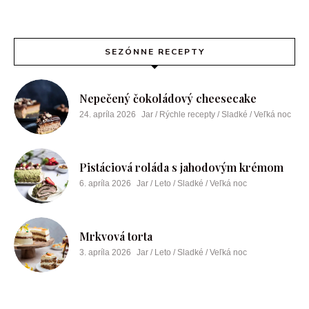
SEZÓNNE RECEPTY
Nepečený čokoládový cheesecake
24. apríla 2026
Jar / Rýchle recepty / Sladké / Veľká noc
Pistáciová roláda s jahodovým krémom
6. apríla 2026
Jar / Leto / Sladké / Veľká noc
Mrkvová torta
3. apríla 2026
Jar / Leto / Sladké / Veľká noc