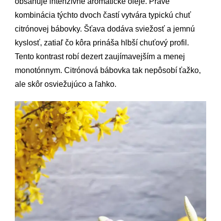
obsahuje intenzívne aromatické oleje. Práve
kombinácia týchto dvoch častí vytvára typickú chuť
citrónovej bábovky. Šťava dodáva sviežosť a jemnú
kyslosť, zatiaľ čo kôra prináša hlbší chuťový profil.
Tento kontrast robí dezert zaujímavejším a menej
monotónnym. Citrónová bábovka tak nepôsobí ťažko,
ale skôr osviežujúco a ľahko.