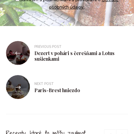
osobných údajov.
.
PREVIOUS POST
Dezert v pohári s čerešňami a Lotus
sušienkami
NEXT POST
Paris-Brest hniezdo
Recepty, ktoré ťa môžu zaujímať