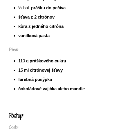
½
bal.
prášku do pečiva
šťava z 2 citrónov
kôra z jedného citróna
vanilková pasta
Poleva:
110
g
práškového cukru
15
ml
citrónovej šťavy
farebná posýpka
čokoládové vajíčka alebo mandle
Postup:
Cesto: