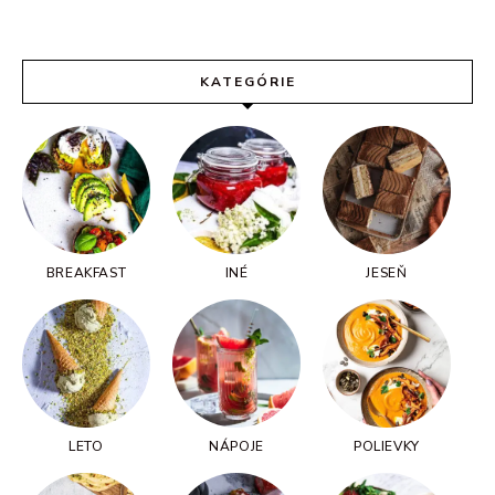
KATEGÓRIE
BREAKFAST
INÉ
JESEŇ
LETO
NÁPOJE
POLIEVKY