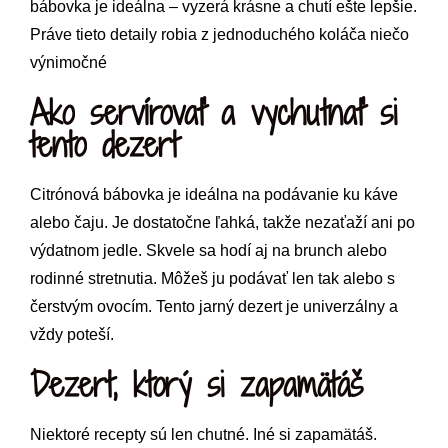
bábovka je ideálna – vyzerá krásne a chutí ešte lepšie.
Práve tieto detaily robia z jednoduchého koláča niečo
výnimočné
Ako servírovať a vychutnať si
tento dezert
Citrónová bábovka je ideálna na podávanie ku káve
alebo čaju. Je dostatočne ľahká, takže nezaťaží ani po
výdatnom jedle. Skvele sa hodí aj na brunch alebo
rodinné stretnutia. Môžeš ju podávať len tak alebo s
čerstvým ovocím. Tento jarný dezert je univerzálny a
vždy poteší.
Dezert, ktorý si zapamätáš
Niektoré recepty sú len chutné. Iné si zapamätáš.