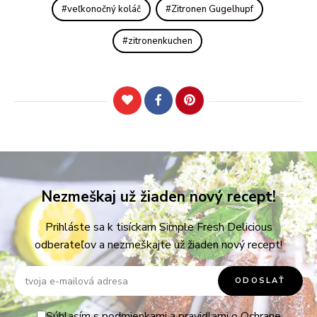
veľkonočný koláč
Zitronen Gugelhupf
zitronenkuchen
Nezmeškaj už žiaden nový recept!
Prihláste sa k tisíckam Simple Fresh Delicious
odberateľov a nezmeškajte už žiaden nový recept!
Súhlasím s podmienkami a pravidlami o
Ochrane