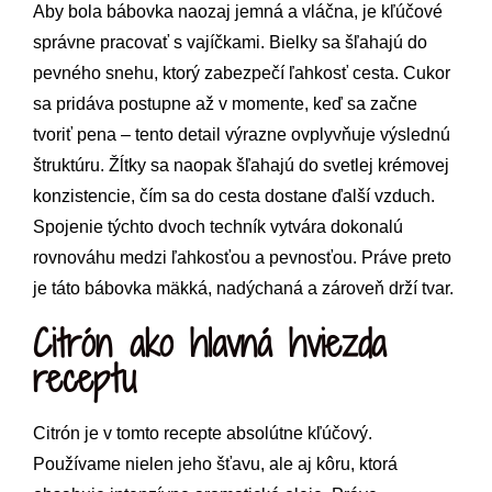
Aby bola bábovka naozaj jemná a vláčna, je kľúčové
správne pracovať s vajíčkami. Bielky sa šľahajú do
pevného snehu, ktorý zabezpečí ľahkosť cesta. Cukor
sa pridáva postupne až v momente, keď sa začne
tvoriť pena – tento detail výrazne ovplyvňuje výslednú
štruktúru. Žĺtky sa naopak šľahajú do svetlej krémovej
konzistencie, čím sa do cesta dostane ďalší vzduch.
Spojenie týchto dvoch techník vytvára dokonalú
rovnováhu medzi ľahkosťou a pevnosťou. Práve preto
je táto bábovka mäkká, nadýchaná a zároveň drží tvar.
Citrón ako hlavná hviezda
receptu
Citrón je v tomto recepte absolútne kľúčový.
Používame nielen jeho šťavu, ale aj kôru, ktorá