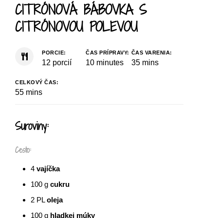
CITRÓNOVÁ BÁBOVKA S
CITRÓNOVOU POLEVOU
PORCIE:
ČAS PRÍPRAVY:
ČAS VARENIA:
12
porcií
10
minutes
35
mins
CELKOVÝ ČAS:
55
mins
Suroviny:
Cesto:
4
vajíčka
100
g
cukru
2
PL
oleja
100
g
hladkej múky