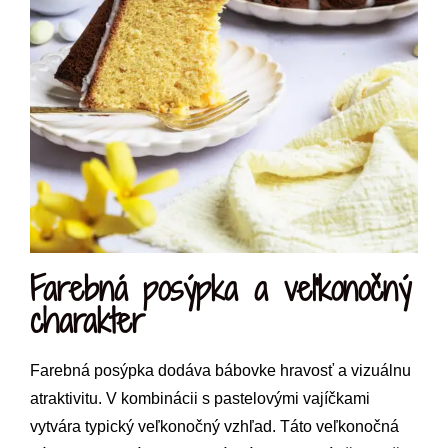
Farebná posýpka a veľkonočný
charakter
Farebná posýpka dodáva bábovke hravosť a vizuálnu
atraktivitu. V kombinácii s pastelovými vajíčkami
vytvára typický veľkonočný vzhľad. Táto veľkonočná