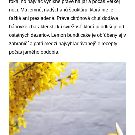
roka, no najviac vynikne práve na jar a počas Veľkej
noci. Má jemnú, nadýchanú štruktúru, ktorá nie je
ťažká ani presladená. Práve citrónová chuť dodáva
bábovke charakteristickú sviežosť, ktorá ju odlišuje od
ostatných dezertov. Lemon bundt cake je obľúbený aj v
zahraničí a patrí medzi najvyhľadávanejšie recepty
počas jarného obdobia.