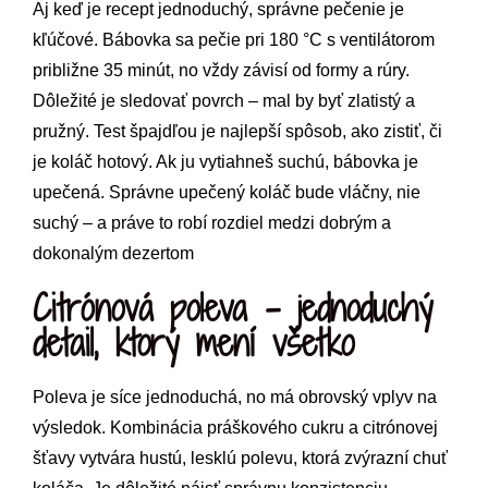
Aj keď je recept jednoduchý, správne pečenie je
kľúčové. Bábovka sa pečie pri 180 °C s ventilátorom
približne 35 minút, no vždy závisí od formy a rúry.
Dôležité je sledovať povrch – mal by byť zlatistý a
pružný. Test špajdľou je najlepší spôsob, ako zistiť, či
je koláč hotový. Ak ju vytiahneš suchú, bábovka je
upečená. Správne upečený koláč bude vláčny, nie
suchý – a práve to robí rozdiel medzi dobrým a
dokonalým dezertom
Citrónová poleva – jednoduchý
detail, ktorý mení všetko
Poleva je síce jednoduchá, no má obrovský vplyv na
výsledok. Kombinácia práškového cukru a citrónovej
šťavy vytvára hustú, lesklú polevu, ktorá zvýrazní chuť