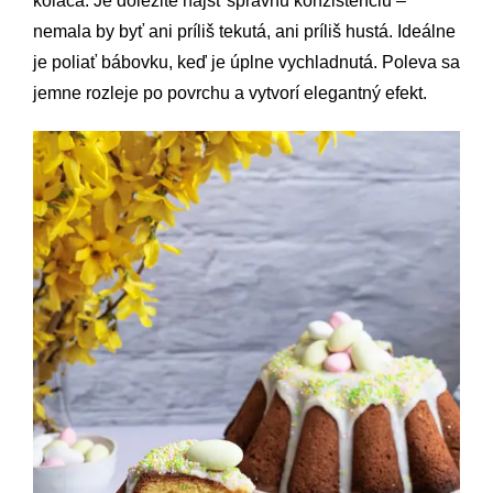
koláča. Je dôležité nájsť správnu konzistenciu –
nemala by byť ani príliš tekutá, ani príliš hustá. Ideálne
je poliať bábovku, keď je úplne vychladnutá. Poleva sa
jemne rozleje po povrchu a vytvorí elegantný efekt.