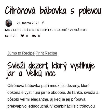
Citrónová bábovka s polevou
21. marca 2026
JAR
/
LETO
/
RÝCHLE RECEPTY
/
SLADKÉ
/
VEĽKÁ NOC
820
0
0
Jump to Recipe
Print Recipe
Svieži dezert, ktorý vystihuje
jar a Veľkú noc
Citrónová bábovka patrí medzi tie dezerty, ktoré
dokonale vystihujú jarné obdobie. Je ľahká, svieža a
pôsobí veľmi elegantne, aj keď je jej príprava
prekvapivo jednoduchá. V kombinácii s citrónovou