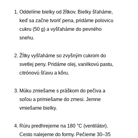
Oddelíme bielky od žĺtkov. Bielky šľaháme,
keď sa začne tvoriť pena, pridáme polovicu
cukru (50 g) a vyšľaháme do pevného
snehu.
Žĺtky vyšľaháme so zvyšným cukrom do
svetlej peny. Pridáme olej, vanilkovú pastu,
citrónovú šťavu a kôru.
Múku zmiešame s práškom do pečiva a
soľou a primiešame do zmesi. Jemne
vmiešame bielky.
Rúru predhrejeme na 180 °C (ventilátor).
Cesto nalejeme do formy. Pečieme 30–35