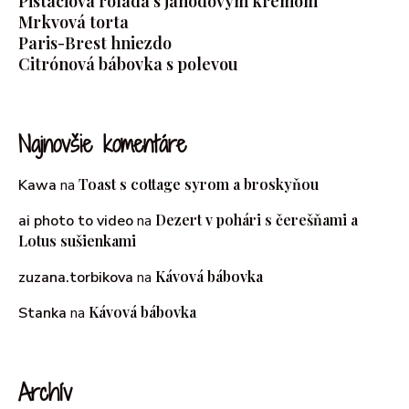
Pistáciová roláda s jahodovým krémom
Mrkvová torta
Paris-Brest hniezdo
Citrónová bábovka s polevou
Najnovšie komentáre
Toast s cottage syrom a broskyňou
Kawa
na
Dezert v pohári s čerešňami a
ai photo to video
na
Lotus sušienkami
Kávová bábovka
zuzana.torbikova
na
Kávová bábovka
Stanka
na
Archív