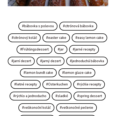
bábovka s polevou
citrónová bábovka
citrónový koláč
easter cake
easy lemon cake
Frühlingsdessert
jar
jarné recepty
jarní dezert
jarný dezert
jednoduchá bábovka
lemon bundt cake
lemon glaze cake
letné recepty
Osterkuchen
rýchle recepty
rýchlo a jednoducho
sladké
spring dessert
velikonoční koláč
veľkonočné pečenie