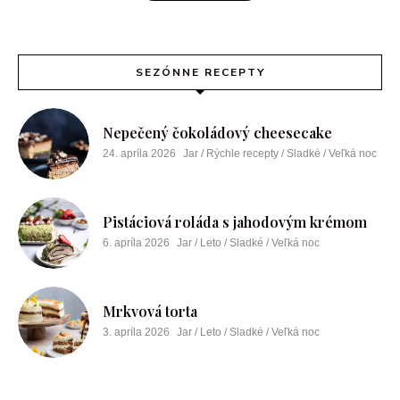
SEZÓNNE RECEPTY
Nepečený čokoládový cheesecake
24. apríla 2026
Jar / Rýchle recepty / Sladké / Veľká noc
Pistáciová roláda s jahodovým krémom
6. apríla 2026
Jar / Leto / Sladké / Veľká noc
Mrkvová torta
3. apríla 2026
Jar / Leto / Sladké / Veľká noc