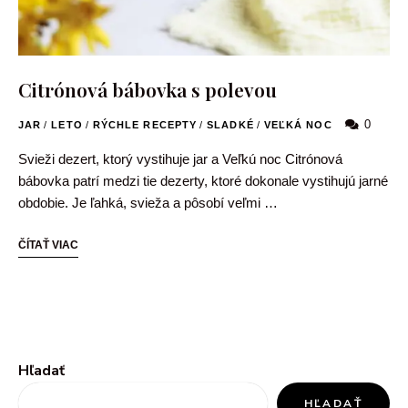
Citrónová bábovka s polevou
0
JAR
/
LETO
/
RÝCHLE RECEPTY
/
SLADKÉ
/
VEĽKÁ NOC
Svieži dezert, ktorý vystihuje jar a Veľkú noc Citrónová
bábovka patrí medzi tie dezerty, ktoré dokonale vystihujú jarné
obdobie. Je ľahká, svieža a pôsobí veľmi …
ČÍTAŤ VIAC
Hľadať
HĽADAŤ