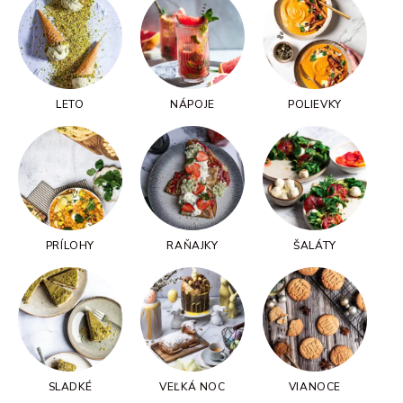
LETO
NÁPOJE
POLIEVKY
PRÍLOHY
RAŇAJKY
ŠALÁTY
SLADKÉ
VEĽKÁ NOC
VIANOCE