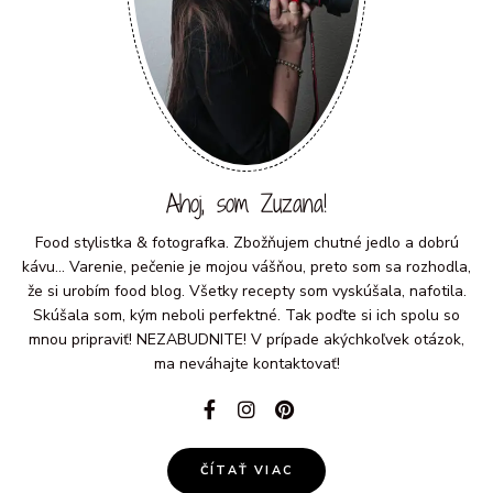
Ahoj, som Zuzana!
Food stylistka & fotografka. Zbožňujem chutné jedlo a dobrú
kávu... Varenie, pečenie je mojou vášňou, preto som sa rozhodla,
že si urobím food blog. Všetky recepty som vyskúšala, nafotila.
Skúšala som, kým neboli perfektné. Tak poďte si ich spolu so
mnou pripraviť! NEZABUDNITE! V prípade akýchkoľvek otázok,
ma neváhajte kontaktovať!
ČÍTAŤ VIAC