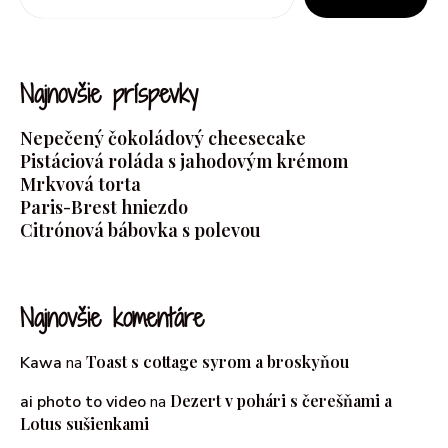
Najnovšie príspevky
Nepečený čokoládový cheesecake
Pistáciová roláda s jahodovým krémom
Mrkvová torta
Paris-Brest hniezdo
Citrónová bábovka s polevou
Najnovšie komentáre
Toast s cottage syrom a broskyňou
Kawa
na
Dezert v pohári s čerešňami a
ai photo to video
na
Lotus sušienkami