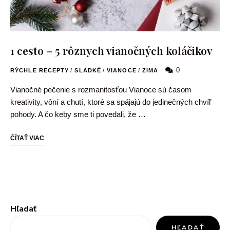
1 cesto – 5 rôznych vianočných koláčikov
0
RÝCHLE RECEPTY
/
SLADKÉ
/
VIANOCE
/
ZIMA
Vianočné pečenie s rozmanitosťou Vianoce sú časom
kreativity, vôní a chutí, ktoré sa spájajú do jedinečných chvíľ
pohody. A čo keby sme ti povedali, že …
ČÍTAŤ VIAC
Hľadať
HĽADAŤ