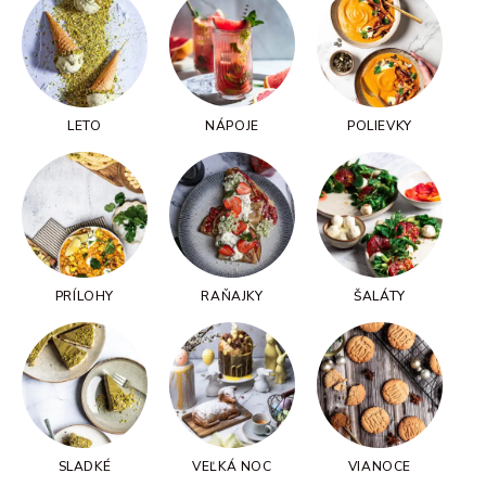
LETO
NÁPOJE
POLIEVKY
PRÍLOHY
RAŇAJKY
ŠALÁTY
SLADKÉ
VEĽKÁ NOC
VIANOCE