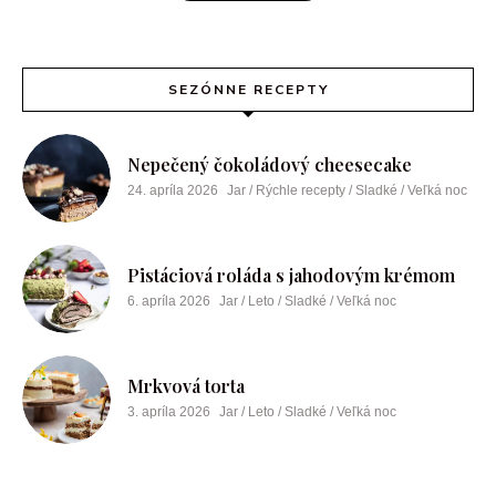
SEZÓNNE RECEPTY
Nepečený čokoládový cheesecake
24. apríla 2026
Jar / Rýchle recepty / Sladké / Veľká noc
Pistáciová roláda s jahodovým krémom
6. apríla 2026
Jar / Leto / Sladké / Veľká noc
Mrkvová torta
3. apríla 2026
Jar / Leto / Sladké / Veľká noc