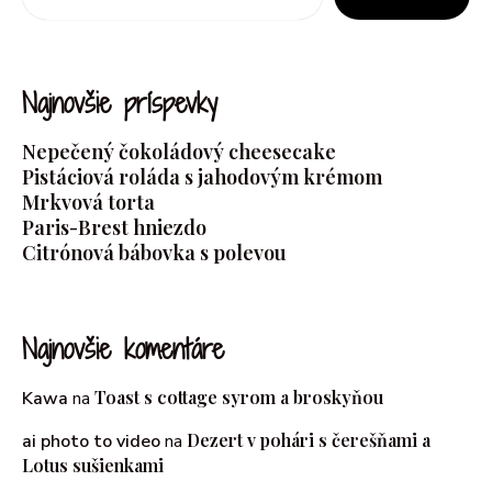
Najnovšie príspevky
Nepečený čokoládový cheesecake
Pistáciová roláda s jahodovým krémom
Mrkvová torta
Paris-Brest hniezdo
Citrónová bábovka s polevou
Najnovšie komentáre
Toast s cottage syrom a broskyňou
Kawa
na
Dezert v pohári s čerešňami a
ai photo to video
na
Lotus sušienkami