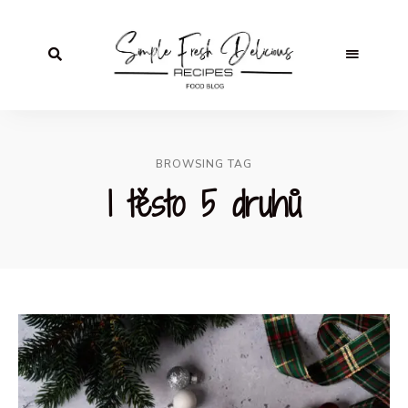
BROWSING TAG
1 těsto 5 druhů