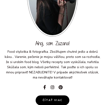
Ahoj, som Zuzana!
Food stylistka & fotografka. Zbožňujem chutné jedlo a dobrú
kávu... Varenie, pečenie je mojou vášňou, preto som sa rozhodla,
že si urobím food blog. Všetky recepty som vyskúšala, nafotila.
Skúšala som, kým neboli perfektné. Tak poďte si ich spolu so
mnou pripraviť! NEZABUDNITE! V prípade akýchkoľvek otázok,
ma neváhajte kontaktovať!
ČÍTAŤ VIAC