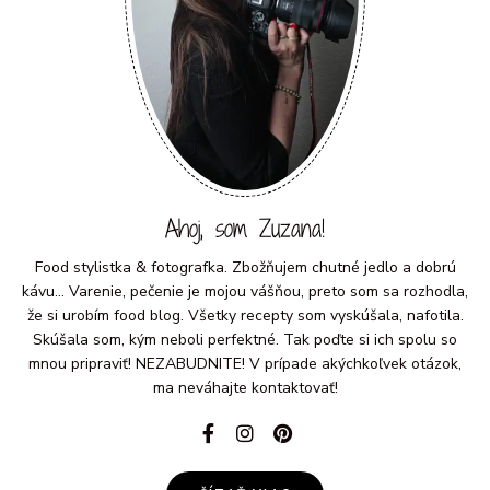
Ahoj, som Zuzana!
Food stylistka & fotografka. Zbožňujem chutné jedlo a dobrú
kávu... Varenie, pečenie je mojou vášňou, preto som sa rozhodla,
že si urobím food blog. Všetky recepty som vyskúšala, nafotila.
Skúšala som, kým neboli perfektné. Tak poďte si ich spolu so
mnou pripraviť! NEZABUDNITE! V prípade akýchkoľvek otázok,
ma neváhajte kontaktovať!