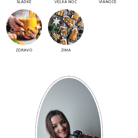
SLADKÉ
VEĽKÁ NOC
VIANOCE
ZDRAVO
ZIMA