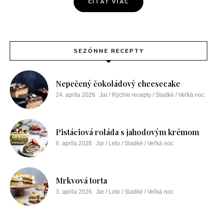
ČÍTAŤ VIAC
SEZÓNNE RECEPTY
Nepečený čokoládový cheesecake
24. apríla 2026
Jar / Rýchle recepty / Sladké / Veľká noc
Pistáciová roláda s jahodovým krémom
6. apríla 2026
Jar / Leto / Sladké / Veľká noc
Mrkvová torta
3. apríla 2026
Jar / Leto / Sladké / Veľká noc