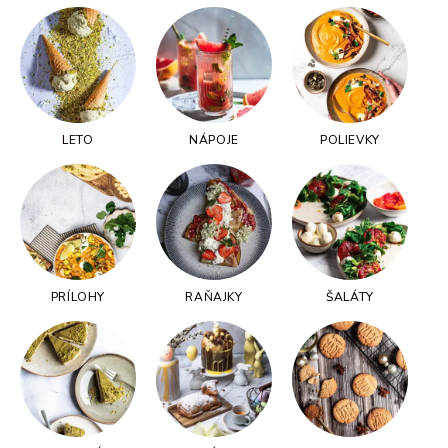
LETO
NÁPOJE
POLIEVKY
PRÍLOHY
RAŇAJKY
ŠALÁTY