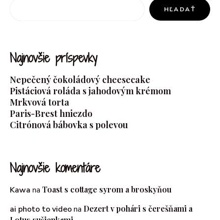
HĽADAŤ
Najnovšie príspevky
Nepečený čokoládový cheesecake
Pistáciová roláda s jahodovým krémom
Mrkvová torta
Paris-Brest hniezdo
Citrónová bábovka s polevou
Najnovšie komentáre
Toast s cottage syrom a broskyňou
Kawa
na
Dezert v pohári s čerešňami a
ai photo to video
na
Lotus sušienkami