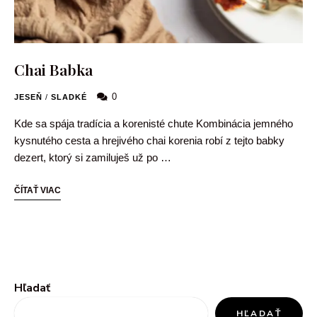
Chai Babka
0
JESEŇ
/
SLADKÉ
Kde sa spája tradícia a korenisté chute Kombinácia jemného
kysnutého cesta a hrejivého chai korenia robí z tejto babky
dezert, ktorý si zamiluješ už po …
ČÍTAŤ VIAC
Hľadať
HĽADAŤ