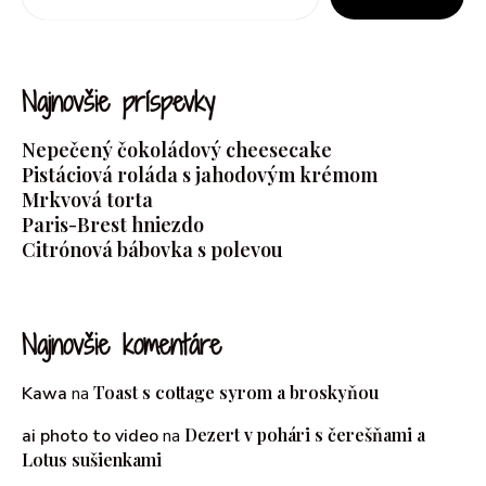
Najnovšie príspevky
Nepečený čokoládový cheesecake
Pistáciová roláda s jahodovým krémom
Mrkvová torta
Paris-Brest hniezdo
Citrónová bábovka s polevou
Najnovšie komentáre
Toast s cottage syrom a broskyňou
Kawa
na
Dezert v pohári s čerešňami a
ai photo to video
na
Lotus sušienkami