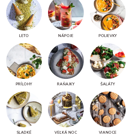
LETO
NÁPOJE
POLIEVKY
PRÍLOHY
RAŇAJKY
ŠALÁTY
SLADKÉ
VEĽKÁ NOC
VIANOCE