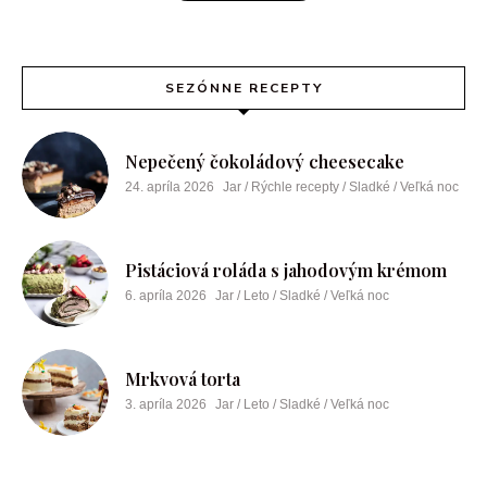
SEZÓNNE RECEPTY
Nepečený čokoládový cheesecake
24. apríla 2026
Jar / Rýchle recepty / Sladké / Veľká noc
Pistáciová roláda s jahodovým krémom
6. apríla 2026
Jar / Leto / Sladké / Veľká noc
Mrkvová torta
3. apríla 2026
Jar / Leto / Sladké / Veľká noc