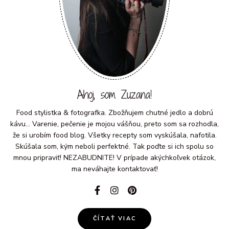
Ahoj, som Zuzana!
Food stylistka & fotografka. Zbožňujem chutné jedlo a dobrú
kávu... Varenie, pečenie je mojou vášňou, preto som sa rozhodla,
že si urobím food blog. Všetky recepty som vyskúšala, nafotila.
Skúšala som, kým neboli perfektné. Tak poďte si ich spolu so
mnou pripraviť! NEZABUDNITE! V prípade akýchkoľvek otázok,
ma neváhajte kontaktovať!
ČÍTAŤ VIAC