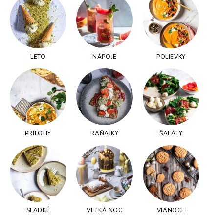
LETO
NÁPOJE
POLIEVKY
PRÍLOHY
RAŇAJKY
ŠALÁTY
SLADKÉ
VEĽKÁ NOC
VIANOCE