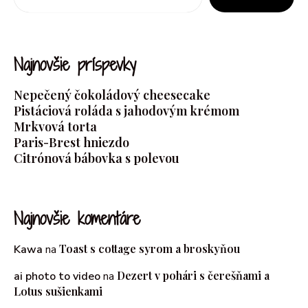
Najnovšie príspevky
Nepečený čokoládový cheesecake
Pistáciová roláda s jahodovým krémom
Mrkvová torta
Paris-Brest hniezdo
Citrónová bábovka s polevou
Najnovšie komentáre
Toast s cottage syrom a broskyňou
Kawa
na
Dezert v pohári s čerešňami a
ai photo to video
na
Lotus sušienkami