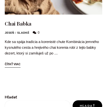
Chai Babka
0
JESEŇ
/
SLADKÉ
Kde sa spája tradícia a korenisté chute Kombinácia jemného
kysnutého cesta a hrejivého chai korenia robí z tejto babky
dezert, ktorý si zamiluješ už po …
ČÍTAŤ VIAC
Hľadať
HĽADAŤ