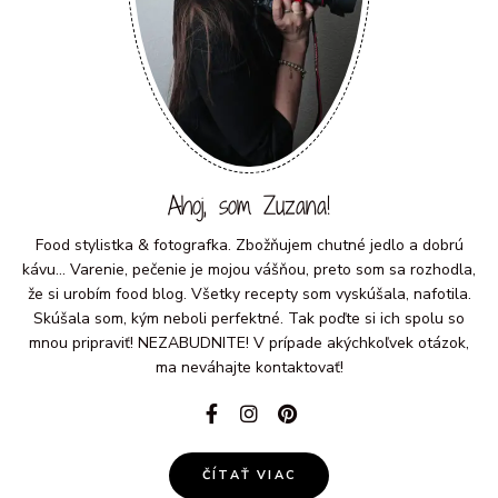
Ahoj, som Zuzana!
Food stylistka & fotografka. Zbožňujem chutné jedlo a dobrú
kávu... Varenie, pečenie je mojou vášňou, preto som sa rozhodla,
že si urobím food blog. Všetky recepty som vyskúšala, nafotila.
Skúšala som, kým neboli perfektné. Tak poďte si ich spolu so
mnou pripraviť! NEZABUDNITE! V prípade akýchkoľvek otázok,
ma neváhajte kontaktovať!
ČÍTAŤ VIAC