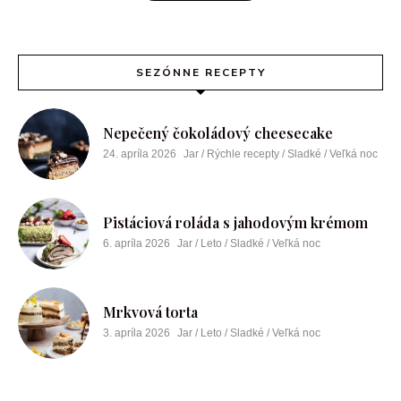
SEZÓNNE RECEPTY
Nepečený čokoládový cheesecake
24. apríla 2026
Jar / Rýchle recepty / Sladké / Veľká noc
Pistáciová roláda s jahodovým krémom
6. apríla 2026
Jar / Leto / Sladké / Veľká noc
Mrkvová torta
3. apríla 2026
Jar / Leto / Sladké / Veľká noc