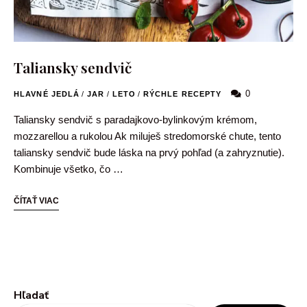
Taliansky sendvič
0
HLAVNÉ JEDLÁ
/
JAR
/
LETO
/
RÝCHLE RECEPTY
Taliansky sendvič s paradajkovo-bylinkovým krémom,
mozzarellou a rukolou Ak miluješ stredomorské chute, tento
taliansky sendvič bude láska na prvý pohľad (a zahryznutie).
Kombinuje všetko, čo …
ČÍTAŤ VIAC
Hľadať