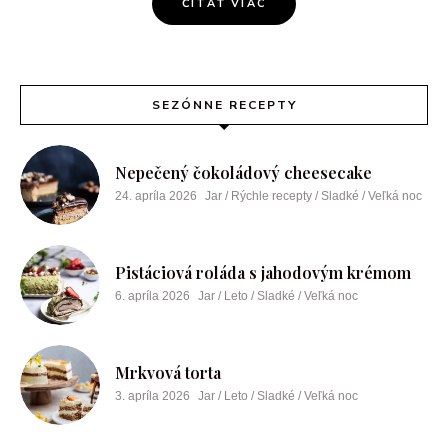
ČÍTAŤ VIAC
SEZÓNNE RECEPTY
Nepečený čokoládový cheesecake
24. apríla 2026
Jar / Rýchle recepty / Sladké / Veľká noc
Pistáciová roláda s jahodovým krémom
6. apríla 2026
Jar / Leto / Sladké / Veľká noc
Mrkvová torta
3. apríla 2026
Jar / Leto / Sladké / Veľká noc