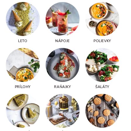
LETO
NÁPOJE
POLIEVKY
PRÍLOHY
RAŇAJKY
ŠALÁTY