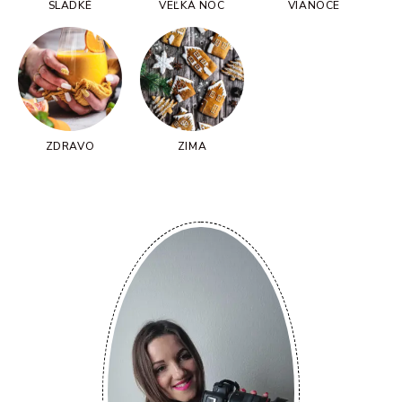
SLADKÉ
VEĽKÁ NOC
VIANOCE
ZDRAVO
ZIMA