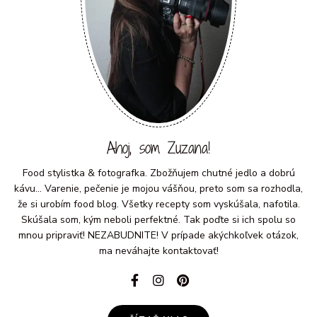
Ahoj, som Zuzana!
Food stylistka & fotografka. Zbožňujem chutné jedlo a dobrú
kávu... Varenie, pečenie je mojou vášňou, preto som sa rozhodla,
že si urobím food blog. Všetky recepty som vyskúšala, nafotila.
Skúšala som, kým neboli perfektné. Tak poďte si ich spolu so
mnou pripraviť! NEZABUDNITE! V prípade akýchkoľvek otázok,
ma neváhajte kontaktovať!