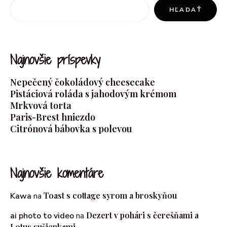
HĽADAŤ
Najnovšie príspevky
Nepečený čokoládový cheesecake
Pistáciová roláda s jahodovým krémom
Mrkvová torta
Paris-Brest hniezdo
Citrónová bábovka s polevou
Najnovšie komentáre
Toast s cottage syrom a broskyňou
Kawa
na
Dezert v pohári s čerešňami a
ai photo to video
na
Lotus sušienkami