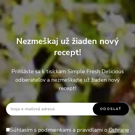
november 2023
október 2023
september 2023
august 2023
júl 2023
Nezmeškaj už žiaden nový
marec 2020
recept!
Prihláste sa k tisíckam Simple Fresh Delicious
KATEGÓRIE
odberateľov a nezmeškajte už žiaden nový
recept!
BREAKFAST
INÉ
JESEŇ
Súhlasím s podmienkami a pravidlami o
Ochrane