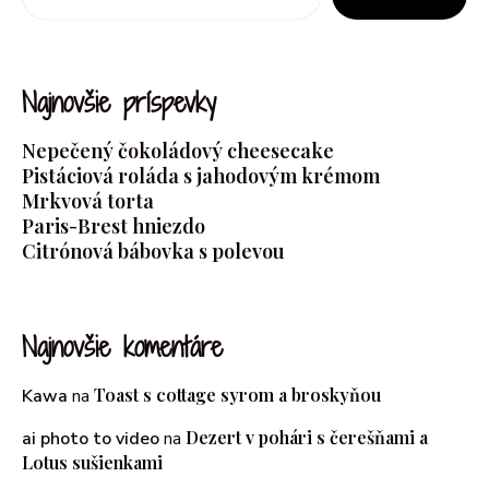
Najnovšie príspevky
Nepečený čokoládový cheesecake
Pistáciová roláda s jahodovým krémom
Mrkvová torta
Paris-Brest hniezdo
Citrónová bábovka s polevou
Najnovšie komentáre
Toast s cottage syrom a broskyňou
Kawa
na
Dezert v pohári s čerešňami a
ai photo to video
na
Lotus sušienkami