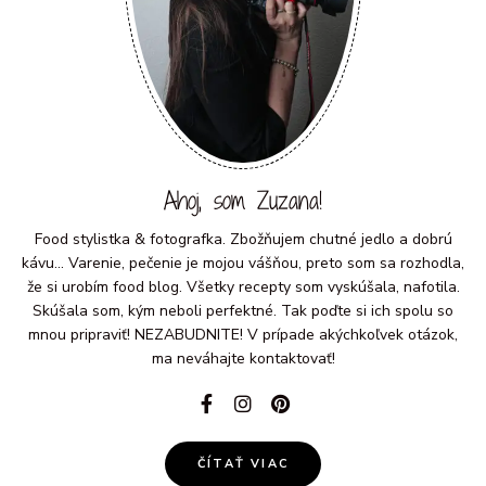
Ahoj, som Zuzana!
Food stylistka & fotografka. Zbožňujem chutné jedlo a dobrú
kávu... Varenie, pečenie je mojou vášňou, preto som sa rozhodla,
že si urobím food blog. Všetky recepty som vyskúšala, nafotila.
Skúšala som, kým neboli perfektné. Tak poďte si ich spolu so
mnou pripraviť! NEZABUDNITE! V prípade akýchkoľvek otázok,
ma neváhajte kontaktovať!
ČÍTAŤ VIAC