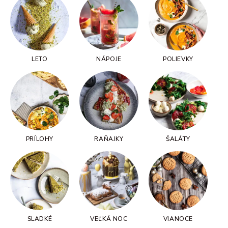
LETO
NÁPOJE
POLIEVKY
PRÍLOHY
RAŇAJKY
ŠALÁTY
SLADKÉ
VEĽKÁ NOC
VIANOCE