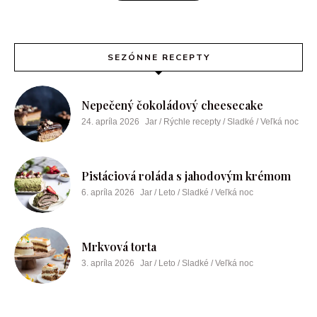
SEZÓNNE RECEPTY
Nepečený čokoládový cheesecake
24. apríla 2026
Jar / Rýchle recepty / Sladké / Veľká noc
Pistáciová roláda s jahodovým krémom
6. apríla 2026
Jar / Leto / Sladké / Veľká noc
Mrkvová torta
3. apríla 2026
Jar / Leto / Sladké / Veľká noc