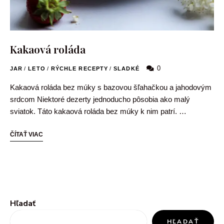
Kakaová roláda
0
JAR
/
LETO
/
RÝCHLE RECEPTY
/
SLADKÉ
Kakaová roláda bez múky s bazovou šľahačkou a jahodovým
srdcom Niektoré dezerty jednoducho pôsobia ako malý
sviatok. Táto kakaová roláda bez múky k nim patrí. …
ČÍTAŤ VIAC
Hľadať
HĽADAŤ