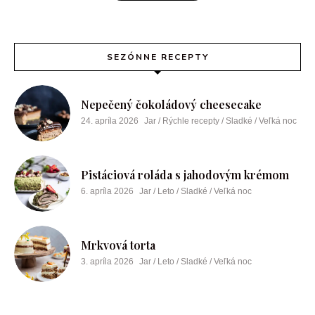
SEZÓNNE RECEPTY
Nepečený čokoládový cheesecake
24. apríla 2026
Jar / Rýchle recepty / Sladké / Veľká noc
Pistáciová roláda s jahodovým krémom
6. apríla 2026
Jar / Leto / Sladké / Veľká noc
Mrkvová torta
3. apríla 2026
Jar / Leto / Sladké / Veľká noc