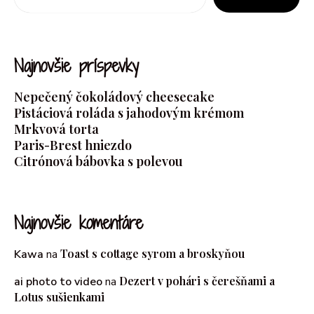
Najnovšie príspevky
Nepečený čokoládový cheesecake
Pistáciová roláda s jahodovým krémom
Mrkvová torta
Paris-Brest hniezdo
Citrónová bábovka s polevou
Najnovšie komentáre
Toast s cottage syrom a broskyňou
Kawa
na
Dezert v pohári s čerešňami a
ai photo to video
na
Lotus sušienkami