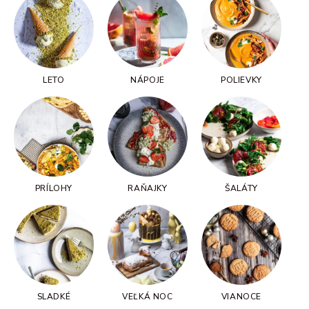
LETO
NÁPOJE
POLIEVKY
PRÍLOHY
RAŇAJKY
ŠALÁTY
SLADKÉ
VEĽKÁ NOC
VIANOCE