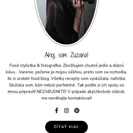
Ahoj, som Zuzana!
Food stylistka & fotografka. Zbožňujem chutné jedlo a dobrú
kávu... Varenie, pečenie je mojou vášňou, preto som sa rozhodla,
že si urobím food blog. Všetky recepty som vyskúšala, nafotila.
Skúšala som, kým neboli perfektné. Tak poďte si ich spolu so
mnou pripraviť! NEZABUDNITE! V prípade akýchkoľvek otázok,
ma neváhajte kontaktovať!
ČÍTAŤ VIAC