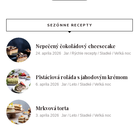
SEZÓNNE RECEPTY
Nepečený čokoládový cheesecake
24. apríla 2026
Jar / Rýchle recepty / Sladké / Veľká noc
Pistáciová roláda s jahodovým krémom
6. apríla 2026
Jar / Leto / Sladké / Veľká noc
Mrkvová torta
3. apríla 2026
Jar / Leto / Sladké / Veľká noc