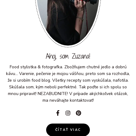
Ahoj, som Zuzana!
Food stylistka & fotografka. Zbožňujem chutné jedlo a dobrú
kávu... Varenie, pečenie je mojou vášňou, preto som sa rozhodla,
že si urobím food blog. Všetky recepty som vyskúšala, nafotila.
Skúšala som, kým neboli perfektné. Tak poďte si ich spolu so
mnou pripraviť! NEZABUDNITE! V prípade akýchkoľvek otázok,
ma neváhajte kontaktovať!
ČÍTAŤ VIAC