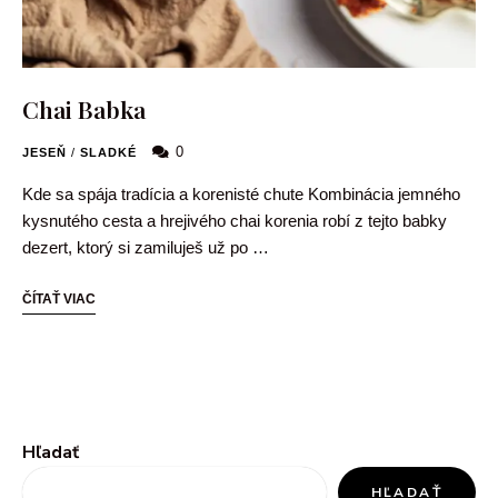
Chai Babka
0
JESEŇ
/
SLADKÉ
Kde sa spája tradícia a korenisté chute Kombinácia jemného
kysnutého cesta a hrejivého chai korenia robí z tejto babky
dezert, ktorý si zamiluješ už po …
ČÍTAŤ VIAC
Hľadať
HĽADAŤ