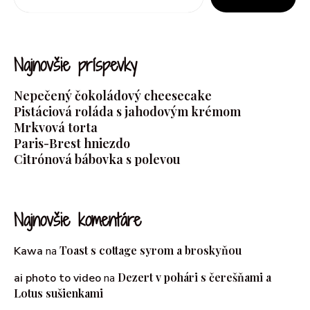
Najnovšie príspevky
Nepečený čokoládový cheesecake
Pistáciová roláda s jahodovým krémom
Mrkvová torta
Paris-Brest hniezdo
Citrónová bábovka s polevou
Najnovšie komentáre
Toast s cottage syrom a broskyňou
Kawa
na
Dezert v pohári s čerešňami a
ai photo to video
na
Lotus sušienkami