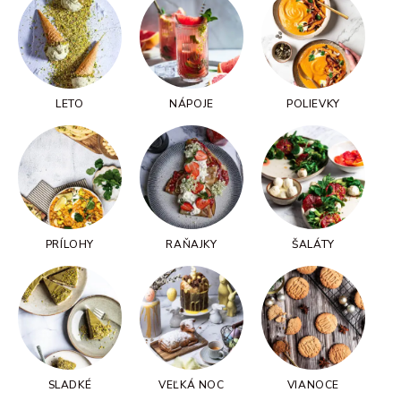
LETO
NÁPOJE
POLIEVKY
PRÍLOHY
RAŇAJKY
ŠALÁTY
SLADKÉ
VEĽKÁ NOC
VIANOCE