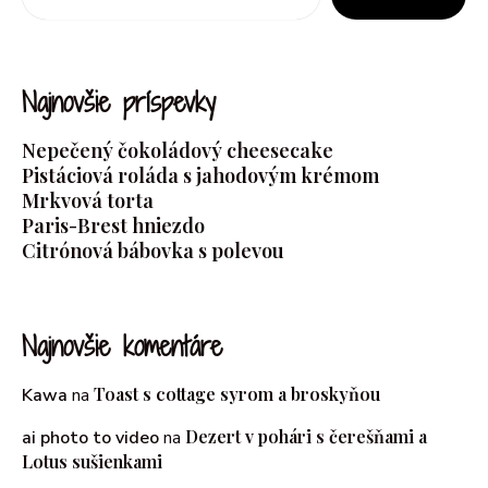
Najnovšie príspevky
Nepečený čokoládový cheesecake
Pistáciová roláda s jahodovým krémom
Mrkvová torta
Paris-Brest hniezdo
Citrónová bábovka s polevou
Najnovšie komentáre
Toast s cottage syrom a broskyňou
Kawa
na
Dezert v pohári s čerešňami a
ai photo to video
na
Lotus sušienkami