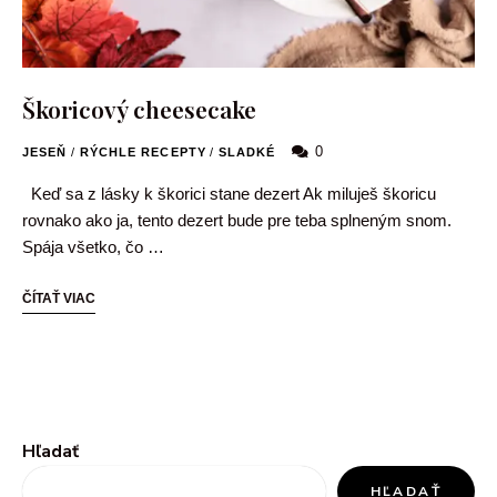
Škoricový cheesecake
0
JESEŇ
/
RÝCHLE RECEPTY
/
SLADKÉ
Keď sa z lásky k škorici stane dezert Ak miluješ škoricu
rovnako ako ja, tento dezert bude pre teba splneným snom.
Spája všetko, čo …
ČÍTAŤ VIAC
Hľadať
HĽADAŤ