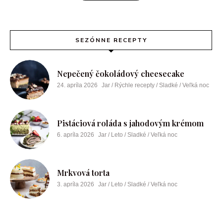
SEZÓNNE RECEPTY
Nepečený čokoládový cheesecake
24. apríla 2026
Jar / Rýchle recepty / Sladké / Veľká noc
Pistáciová roláda s jahodovým krémom
6. apríla 2026
Jar / Leto / Sladké / Veľká noc
Mrkvová torta
3. apríla 2026
Jar / Leto / Sladké / Veľká noc