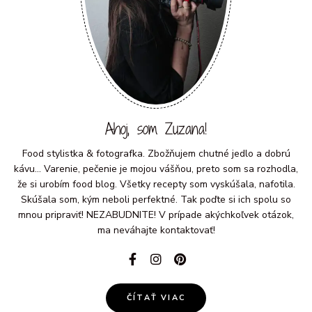
Ahoj, som Zuzana!
Food stylistka & fotografka. Zbožňujem chutné jedlo a dobrú
kávu... Varenie, pečenie je mojou vášňou, preto som sa rozhodla,
že si urobím food blog. Všetky recepty som vyskúšala, nafotila.
Skúšala som, kým neboli perfektné. Tak poďte si ich spolu so
mnou pripraviť! NEZABUDNITE! V prípade akýchkoľvek otázok,
ma neváhajte kontaktovať!
ČÍTAŤ VIAC