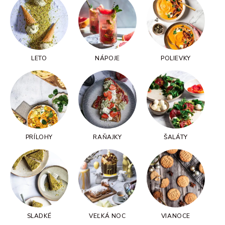
LETO
NÁPOJE
POLIEVKY
PRÍLOHY
RAŇAJKY
ŠALÁTY
SLADKÉ
VEĽKÁ NOC
VIANOCE