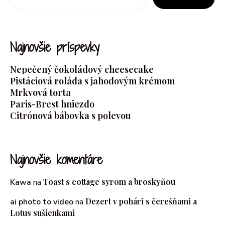
Najnovšie príspevky
Nepečený čokoládový cheesecake
Pistáciová roláda s jahodovým krémom
Mrkvová torta
Paris-Brest hniezdo
Citrónová bábovka s polevou
Najnovšie komentáre
Toast s cottage syrom a broskyňou
Kawa
na
Dezert v pohári s čerešňami a
ai photo to video
na
Lotus sušienkami