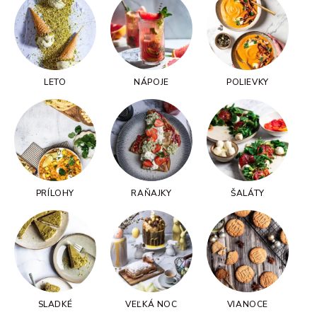
LETO
NÁPOJE
POLIEVKY
PRÍLOHY
RAŇAJKY
ŠALÁTY
SLADKÉ
VEĽKÁ NOC
VIANOCE