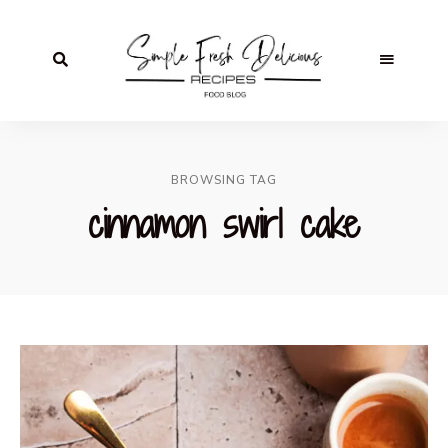
BROWSING TAG
cinnamon swirl cake