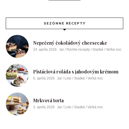
SEZÓNNE RECEPTY
Nepečený čokoládový cheesecake
24. apríla 2026
Jar / Rýchle recepty / Sladké / Veľká noc
Pistáciová roláda s jahodovým krémom
6. apríla 2026
Jar / Leto / Sladké / Veľká noc
Mrkvová torta
3. apríla 2026
Jar / Leto / Sladké / Veľká noc