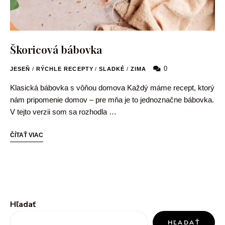
Škoricová bábovka
0
JESEŇ
/
RÝCHLE RECEPTY
/
SLADKÉ
/
ZIMA
Klasická bábovka s vôňou domova Každý máme recept, ktorý
nám pripomenie domov – pre mňa je to jednoznačne bábovka.
V tejto verzii som sa rozhodla …
ČÍTAŤ VIAC
Hľadať
HĽADAŤ