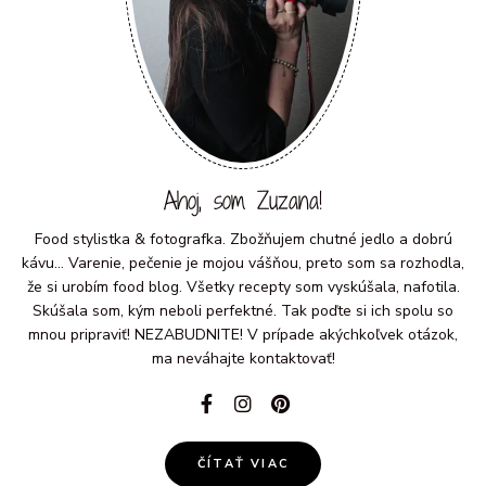
Ahoj, som Zuzana!
Food stylistka & fotografka. Zbožňujem chutné jedlo a dobrú
kávu... Varenie, pečenie je mojou vášňou, preto som sa rozhodla,
že si urobím food blog. Všetky recepty som vyskúšala, nafotila.
Skúšala som, kým neboli perfektné. Tak poďte si ich spolu so
mnou pripraviť! NEZABUDNITE! V prípade akýchkoľvek otázok,
ma neváhajte kontaktovať!
ČÍTAŤ VIAC