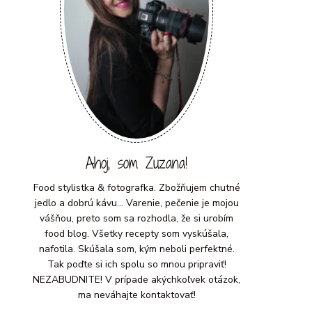
Ahoj, som Zuzana!
Food stylistka & fotografka. Zbožňujem chutné
jedlo a dobrú kávu... Varenie, pečenie je mojou
vášňou, preto som sa rozhodla, že si urobím
food blog. Všetky recepty som vyskúšala,
nafotila. Skúšala som, kým neboli perfektné.
Tak poďte si ich spolu so mnou pripraviť!
NEZABUDNITE! V prípade akýchkoľvek otázok,
ma neváhajte kontaktovať!