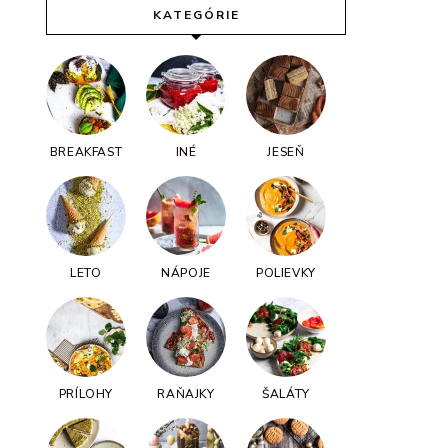
KATEGÓRIE
BREAKFAST
INÉ
JESEŇ
LETO
NÁPOJE
POLIEVKY
PRÍLOHY
RAŇAJKY
ŠALÁTY