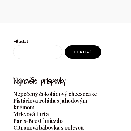
Hľadať
HĽADAŤ
Najnovšie príspevky
Nepečený čokoládový cheesecake
Pistáciová roláda s jahodovým
krémom
Mrkvová torta
Paris-Brest hniezdo
Citrónová bábovka s polevou