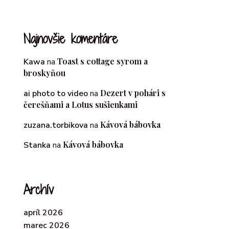
Najnovšie komentáre
Toast s cottage syrom a
Kawa
na
broskyňou
Dezert v pohári s
ai photo to video
na
čerešňami a Lotus sušienkami
Kávová bábovka
zuzana.torbikova
na
Kávová bábovka
Stanka
na
Archív
apríl 2026
marec 2026