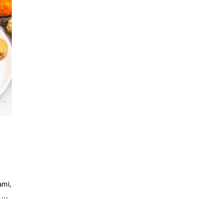
ami,
j …