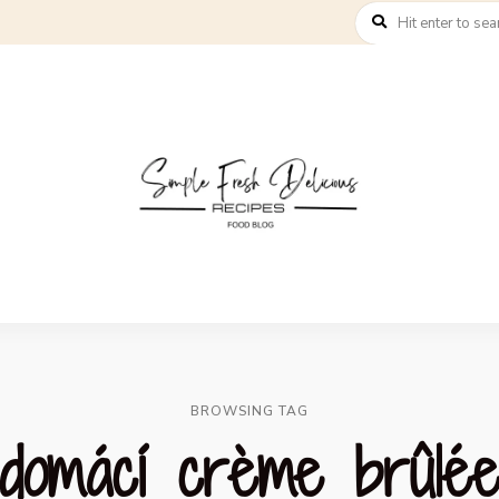
BROWSING TAG
domácí crème brûlé