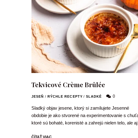
Tekvicové Crème Brûlée
0
JESEŇ
/
RÝCHLE RECEPTY
/
SLADKÉ
Sladký objav jesene, ktorý si zamilujete Jesenné
obdobie je ako stvorené na experimentovanie s chuť
ktoré sú bohaté, korenisté a zahrejú nielen telo, ale a
ČÍTAŤ VIAC