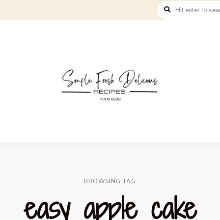
BROWSING TAG
easy apple cake