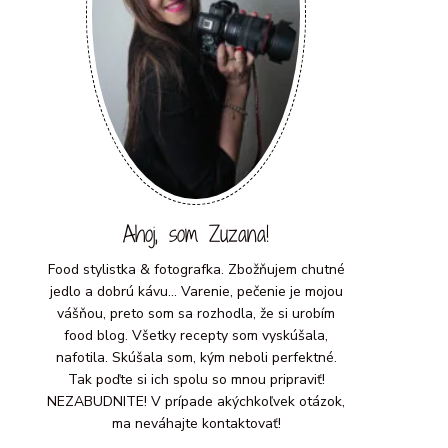
Ahoj, som Zuzana!
Food stylistka & fotografka. Zbožňujem chutné
jedlo a dobrú kávu... Varenie, pečenie je mojou
vášňou, preto som sa rozhodla, že si urobím
food blog. Všetky recepty som vyskúšala,
nafotila. Skúšala som, kým neboli perfektné.
Tak poďte si ich spolu so mnou pripraviť!
NEZABUDNITE! V prípade akýchkoľvek otázok,
ma neváhajte kontaktovať!