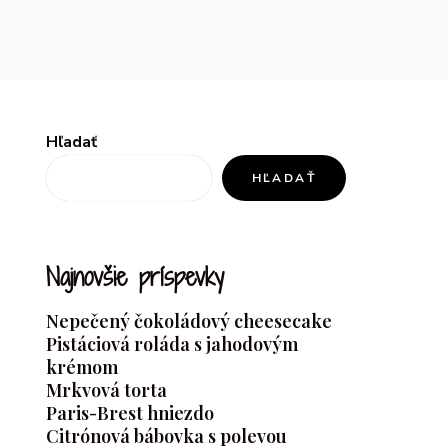
Hľadať
HĽADAŤ
Najnovšie príspevky
Nepečený čokoládový cheesecake
Pistáciová roláda s jahodovým
krémom
Mrkvová torta
Paris-Brest hniezdo
Citrónová bábovka s polevou