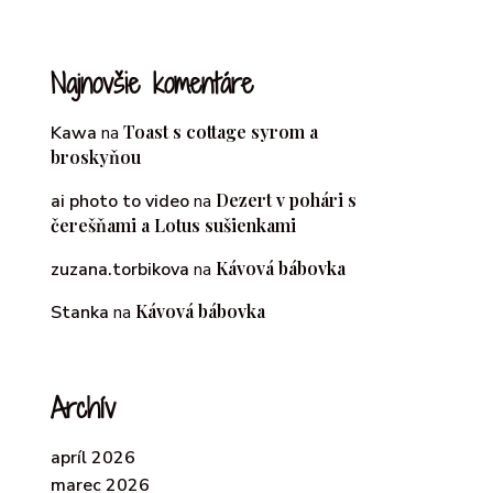
Najnovšie komentáre
Toast s cottage syrom a
Kawa
na
broskyňou
Dezert v pohári s
ai photo to video
na
čerešňami a Lotus sušienkami
Kávová bábovka
zuzana.torbikova
na
Kávová bábovka
Stanka
na
Archív
apríl 2026
marec 2026