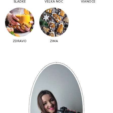
SLADKÉ
VEĽKÁ NOC
VIANOCE
ZDRAVO
ZIMA