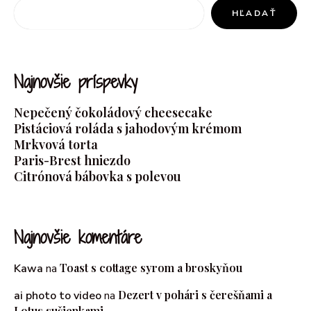
HĽADAŤ
Najnovšie príspevky
Nepečený čokoládový cheesecake
Pistáciová roláda s jahodovým krémom
Mrkvová torta
Paris-Brest hniezdo
Citrónová bábovka s polevou
Najnovšie komentáre
Toast s cottage syrom a broskyňou
Kawa
na
Dezert v pohári s čerešňami a
ai photo to video
na
Lotus sušienkami