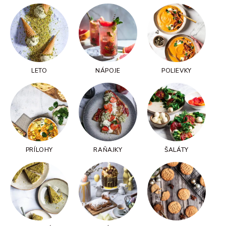
LETO
NÁPOJE
POLIEVKY
PRÍLOHY
RAŇAJKY
ŠALÁTY