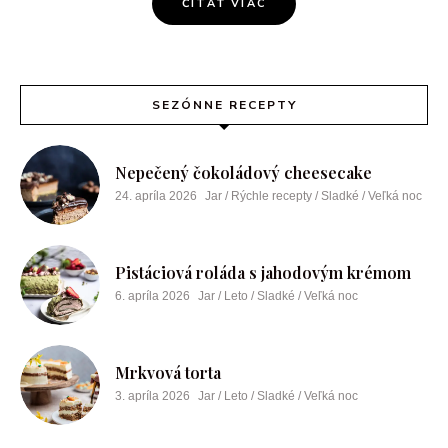
ČÍTAŤ VIAC
SEZÓNNE RECEPTY
Nepečený čokoládový cheesecake
24. apríla 2026
Jar / Rýchle recepty / Sladké / Veľká noc
Pistáciová roláda s jahodovým krémom
6. apríla 2026
Jar / Leto / Sladké / Veľká noc
Mrkvová torta
3. apríla 2026
Jar / Leto / Sladké / Veľká noc