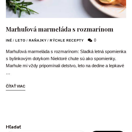
Marhuľová marmeláda s rozmarínom
0
INÉ
/
LETO
/
RAŇAJKY
/
RÝCHLE RECEPTY
Marhuľová marmeláda s rozmarínom: Sladká letná spomienka
s bylinkovým dotykom Niektoré chute sú ako spomienky.
Marhule mi vždy pripomínali detstvo, leto na dedine a lepkavé
…
ČÍTAŤ VIAC
Hľadať