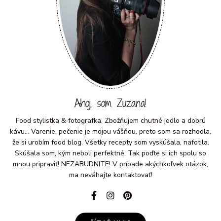
Ahoj, som Zuzana!
Food stylistka & fotografka. Zbožňujem chutné jedlo a dobrú
kávu... Varenie, pečenie je mojou vášňou, preto som sa rozhodla,
že si urobím food blog. Všetky recepty som vyskúšala, nafotila.
Skúšala som, kým neboli perfektné. Tak poďte si ich spolu so
mnou pripraviť! NEZABUDNITE! V prípade akýchkoľvek otázok,
ma neváhajte kontaktovať!