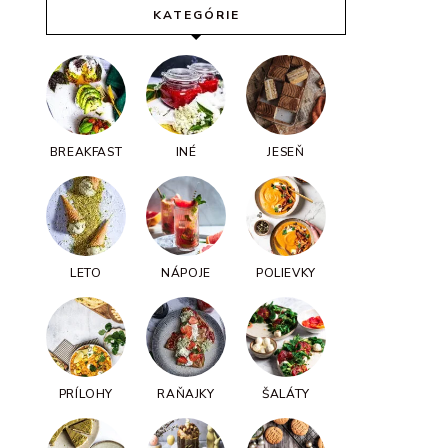
KATEGÓRIE
BREAKFAST
INÉ
JESEŇ
LETO
NÁPOJE
POLIEVKY
PRÍLOHY
RAŇAJKY
ŠALÁTY