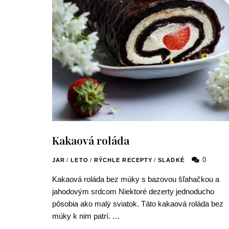
Kakaová roláda
0
JAR
/
LETO
/
RÝCHLE RECEPTY
/
SLADKÉ
Kakaová roláda bez múky s bazovou šľahačkou a
jahodovým srdcom Niektoré dezerty jednoducho
pôsobia ako malý sviatok. Táto kakaová roláda bez
múky k nim patrí. …