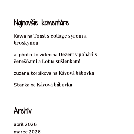
Najnovšie komentáre
Toast s cottage syrom a
Kawa
na
broskyňou
Dezert v pohári s
ai photo to video
na
čerešňami a Lotus sušienkami
Kávová bábovka
zuzana.torbikova
na
Kávová bábovka
Stanka
na
Archív
apríl 2026
marec 2026