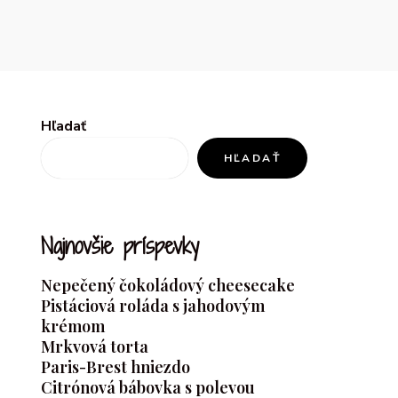
Hľadať
HĽADAŤ
Najnovšie príspevky
Nepečený čokoládový cheesecake
Pistáciová roláda s jahodovým
krémom
Mrkvová torta
Paris-Brest hniezdo
Citrónová bábovka s polevou