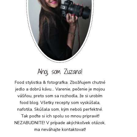
Ahoj, som Zuzana!
Food stylistka & fotografka. Zbožňujem chutné
jedlo a dobrú kávu... Varenie, pečenie je mojou
vášňou, preto som sa rozhodla, že si urobím
food blog. Všetky recepty som vyskúšala,
nafotila. Skúšala som, kým neboli perfektné.
Tak poďte si ich spolu so mnou pripraviť!
NEZABUDNITE! V prípade akýchkoľvek otázok,
ma neváhajte kontaktovať!