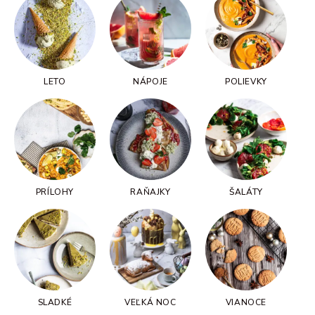
LETO
NÁPOJE
POLIEVKY
PRÍLOHY
RAŇAJKY
ŠALÁTY
SLADKÉ
VEĽKÁ NOC
VIANOCE