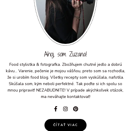
Ahoj, som Zuzana!
Food stylistka & fotografka. Zbožňujem chutné jedlo a dobrú
kávu... Varenie, pečenie je mojou vášňou, preto som sa rozhodla,
že si urobím food blog. Všetky recepty som vyskúšala, nafotila.
Skúšala som, kým neboli perfektné. Tak poďte si ich spolu so
mnou pripraviť! NEZABUDNITE! V prípade akýchkoľvek otázok,
ma neváhajte kontaktovať!
ČÍTAŤ VIAC