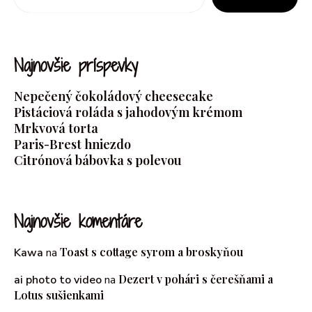
Najnovšie príspevky
Nepečený čokoládový cheesecake
Pistáciová roláda s jahodovým krémom
Mrkvová torta
Paris-Brest hniezdo
Citrónová bábovka s polevou
Najnovšie komentáre
Toast s cottage syrom a broskyňou
Kawa
na
Dezert v pohári s čerešňami a
ai photo to video
na
Lotus sušienkami