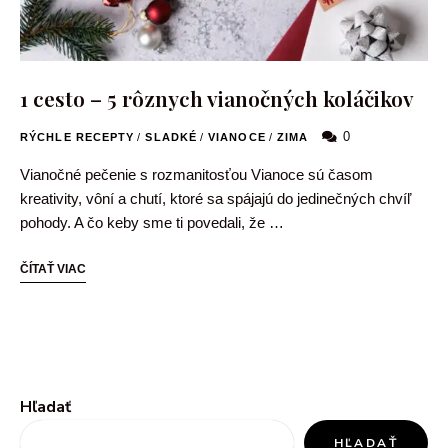
1 cesto – 5 rôznych vianočných koláčikov
0
RÝCHLE RECEPTY
/
SLADKÉ
/
VIANOCE
/
ZIMA
Vianočné pečenie s rozmanitosťou Vianoce sú časom
kreativity, vôní a chutí, ktoré sa spájajú do jedinečných chvíľ
pohody. A čo keby sme ti povedali, že …
ČÍTAŤ VIAC
Hľadať
HĽADAŤ