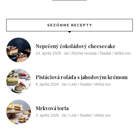
SEZÓNNE RECEPTY
Nepečený čokoládový cheesecake
24. apríla 2026
Jar / Rýchle recepty / Sladké / Veľká noc
Pistáciová roláda s jahodovým krémom
6. apríla 2026
Jar / Leto / Sladké / Veľká noc
Mrkvová torta
3. apríla 2026
Jar / Leto / Sladké / Veľká noc