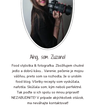
Ahoj, som Zuzana!
Food stylistka & fotografka. Zbožňujem chutné
jedlo a dobrú kávu... Varenie, pečenie je mojou
vášňou, preto som sa rozhodla, že si urobím
food blog. Všetky recepty som vyskúšala,
nafotila. Skúšala som, kým neboli perfektné.
Tak poďte si ich spolu so mnou pripraviť!
NEZABUDNITE! V prípade akýchkoľvek otázok,
ma neváhajte kontaktovať!