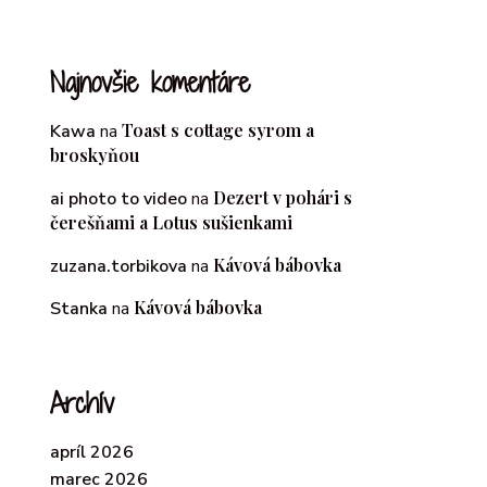
Najnovšie komentáre
Toast s cottage syrom a
Kawa
na
broskyňou
Dezert v pohári s
ai photo to video
na
čerešňami a Lotus sušienkami
Kávová bábovka
zuzana.torbikova
na
Kávová bábovka
Stanka
na
Archív
apríl 2026
marec 2026