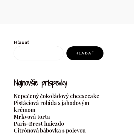
Hľadať
HĽADAŤ
Najnovšie príspevky
Nepečený čokoládový cheesecake
Pistáciová roláda s jahodovým
krémom
Mrkvová torta
Paris-Brest hniezdo
Citrónová bábovka s polevou