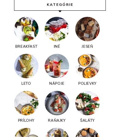
KATEGÓRIE
BREAKFAST
INÉ
JESEŇ
LETO
NÁPOJE
POLIEVKY
PRÍLOHY
RAŇAJKY
ŠALÁTY