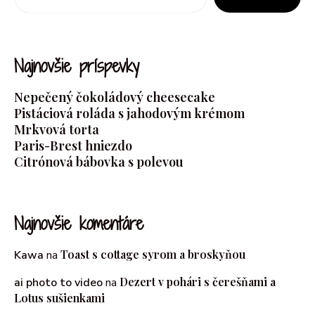
Najnovšie príspevky
Nepečený čokoládový cheesecake
Pistáciová roláda s jahodovým krémom
Mrkvová torta
Paris-Brest hniezdo
Citrónová bábovka s polevou
Najnovšie komentáre
Toast s cottage syrom a broskyňou
Kawa
na
Dezert v pohári s čerešňami a
ai photo to video
na
Lotus sušienkami