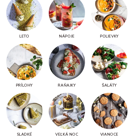
LETO
NÁPOJE
POLIEVKY
PRÍLOHY
RAŇAJKY
ŠALÁTY
SLADKÉ
VEĽKÁ NOC
VIANOCE