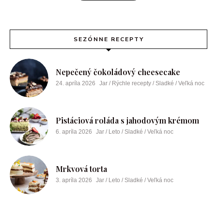
SEZÓNNE RECEPTY
Nepečený čokoládový cheesecake
24. apríla 2026
Jar / Rýchle recepty / Sladké / Veľká noc
Pistáciová roláda s jahodovým krémom
6. apríla 2026
Jar / Leto / Sladké / Veľká noc
Mrkvová torta
3. apríla 2026
Jar / Leto / Sladké / Veľká noc