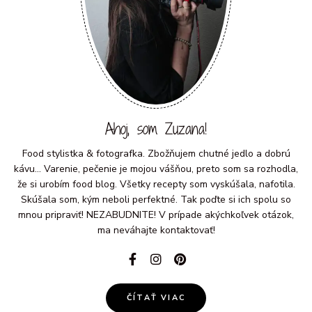
Ahoj, som Zuzana!
Food stylistka & fotografka. Zbožňujem chutné jedlo a dobrú
kávu... Varenie, pečenie je mojou vášňou, preto som sa rozhodla,
že si urobím food blog. Všetky recepty som vyskúšala, nafotila.
Skúšala som, kým neboli perfektné. Tak poďte si ich spolu so
mnou pripraviť! NEZABUDNITE! V prípade akýchkoľvek otázok,
ma neváhajte kontaktovať!
ČÍTAŤ VIAC