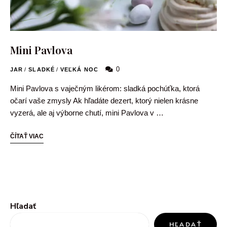
Mini Pavlova
0
JAR
/
SLADKÉ
/
VEĽKÁ NOC
Mini Pavlova s vaječným likérom: sladká pochúťka, ktorá
očarí vaše zmysly Ak hľadáte dezert, ktorý nielen krásne
vyzerá, ale aj výborne chutí, mini Pavlova v …
ČÍTAŤ VIAC
Hľadať
HĽADAŤ