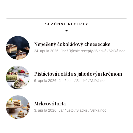
SEZÓNNE RECEPTY
Nepečený čokoládový cheesecake
24. apríla 2026
Jar / Rýchle recepty / Sladké / Veľká noc
Pistáciová roláda s jahodovým krémom
6. apríla 2026
Jar / Leto / Sladké / Veľká noc
Mrkvová torta
3. apríla 2026
Jar / Leto / Sladké / Veľká noc