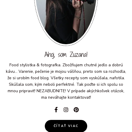
Ahoj, som Zuzana!
Food stylistka & fotografka. Zbožňujem chutné jedlo a dobrú
kávu... Varenie, pečenie je mojou vášňou, preto som sa rozhodla,
že si urobím food blog. Všetky recepty som vyskúšala, nafotila.
Skúšala som, kým neboli perfektné. Tak poďte si ich spolu so
mnou pripraviť! NEZABUDNITE! V prípade akýchkoľvek otázok,
ma neváhajte kontaktovať!
ČÍTAŤ VIAC