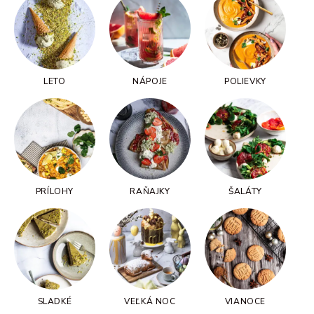
LETO
NÁPOJE
POLIEVKY
PRÍLOHY
RAŇAJKY
ŠALÁTY
SLADKÉ
VEĽKÁ NOC
VIANOCE