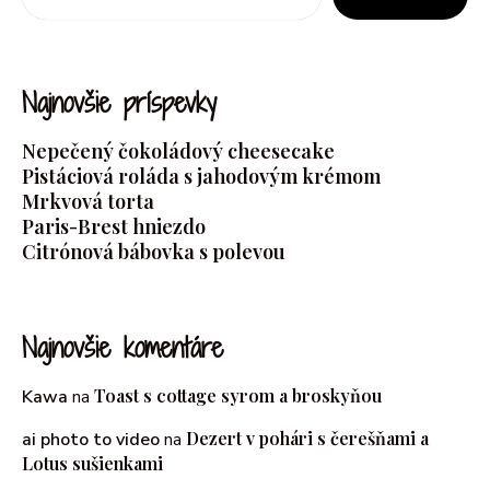
Najnovšie príspevky
Nepečený čokoládový cheesecake
Pistáciová roláda s jahodovým krémom
Mrkvová torta
Paris-Brest hniezdo
Citrónová bábovka s polevou
Najnovšie komentáre
Toast s cottage syrom a broskyňou
Kawa
na
Dezert v pohári s čerešňami a
ai photo to video
na
Lotus sušienkami