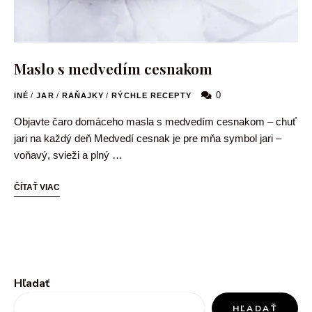
Maslo s medvedím cesnakom
0
INÉ
/
JAR
/
RAŇAJKY
/
RÝCHLE RECEPTY
Objavte čaro domáceho masla s medvedím cesnakom – chuť
jari na každý deň Medvedí cesnak je pre mňa symbol jari –
voňavý, svieži a plný …
ČÍTAŤ VIAC
Hľadať
HĽADAŤ