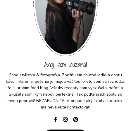
Ahoj, som Zuzana!
Food stylistka & fotografka. Zbožňujem chutné jedlo a dobrú
kávu... Varenie, pečenie je mojou vášňou, preto som sa rozhodla,
že si urobím food blog. Všetky recepty som vyskúšala, nafotila.
Skúšala som, kým neboli perfektné. Tak poďte si ich spolu so
mnou pripraviť! NEZABUDNITE! V prípade akýchkoľvek otázok,
ma neváhajte kontaktovať!