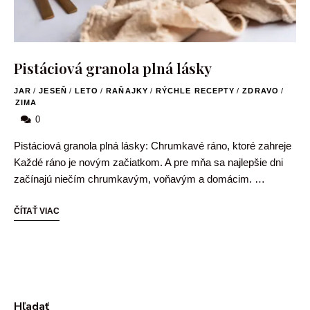
Pistáciová granola plná lásky
JAR
/
JESEŇ
/
LETO
/
RAŇAJKY
/
RÝCHLE RECEPTY
/
ZDRAVO
/
ZIMA
0
Pistáciová granola plná lásky: Chrumkavé ráno, ktoré zahreje
Každé ráno je novým začiatkom. A pre mňa sa najlepšie dni
začínajú niečím chrumkavým, voňavým a domácim. …
ČÍTAŤ VIAC
Hľadať