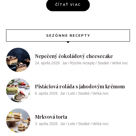
ČÍTAŤ VIAC
SEZÓNNE RECEPTY
Nepečený čokoládový cheesecake
24. apríla 2026
Jar / Rýchle recepty / Sladké / Veľká noc
Pistáciová roláda s jahodovým krémom
6. apríla 2026
Jar / Leto / Sladké / Veľká noc
Mrkvová torta
3. apríla 2026
Jar / Leto / Sladké / Veľká noc