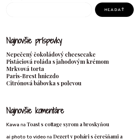
HĽADAŤ
Najnovšie príspevky
Nepečený čokoládový cheesecake
Pistáciová roláda s jahodovým krémom
Mrkvová torta
Paris-Brest hniezdo
Citrónová bábovka s polevou
Najnovšie komentáre
Toast s cottage syrom a broskyňou
Kawa
na
Dezert v pohári s čerešňami a
ai photo to video
na