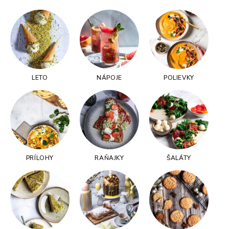
LETO
NÁPOJE
POLIEVKY
PRÍLOHY
RAŇAJKY
ŠALÁTY