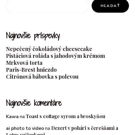
HĽADAŤ
Najnovšie príspevky
Nepečený čokoládový cheesecake
Pistáciová roláda s jahodovým krémom
Mrkvová torta
Paris-Brest hniezdo
Citrónová bábovka s polevou
Najnovšie komentáre
Toast s cottage syrom a broskyňou
Kawa
na
Dezert v pohári s čerešňami a
ai photo to video
na
Lotus sušienkami