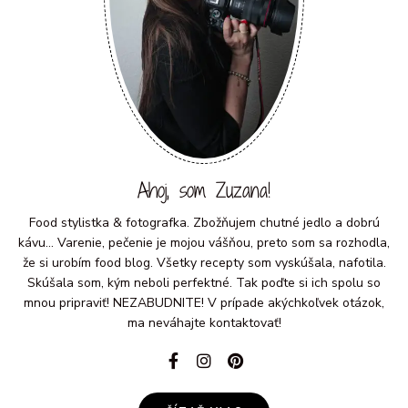
Ahoj, som Zuzana!
Food stylistka & fotografka. Zbožňujem chutné jedlo a dobrú
kávu... Varenie, pečenie je mojou vášňou, preto som sa rozhodla,
že si urobím food blog. Všetky recepty som vyskúšala, nafotila.
Skúšala som, kým neboli perfektné. Tak poďte si ich spolu so
mnou pripraviť! NEZABUDNITE! V prípade akýchkoľvek otázok,
ma neváhajte kontaktovať!