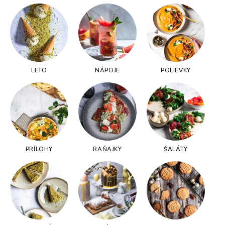
LETO
NÁPOJE
POLIEVKY
PRÍLOHY
RAŇAJKY
ŠALÁTY