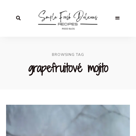
BROWSING TAG
grapefruitové mojito