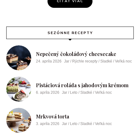
ČÍTAŤ VIAC
SEZÓNNE RECEPTY
Nepečený čokoládový cheesecake
24. apríla 2026
Jar / Rýchle recepty / Sladké / Veľká noc
Pistáciová roláda s jahodovým krémom
6. apríla 2026
Jar / Leto / Sladké / Veľká noc
Mrkvová torta
3. apríla 2026
Jar / Leto / Sladké / Veľká noc