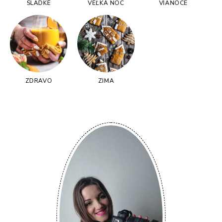
SLADKÉ
VEĽKÁ NOC
VIANOCE
ZDRAVO
ZIMA