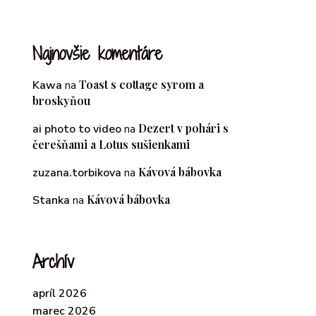
Najnovšie komentáre
Toast s cottage syrom a
Kawa
na
broskyňou
Dezert v pohári s
ai photo to video
na
čerešňami a Lotus sušienkami
Kávová bábovka
zuzana.torbikova
na
Kávová bábovka
Stanka
na
Archív
apríl 2026
marec 2026