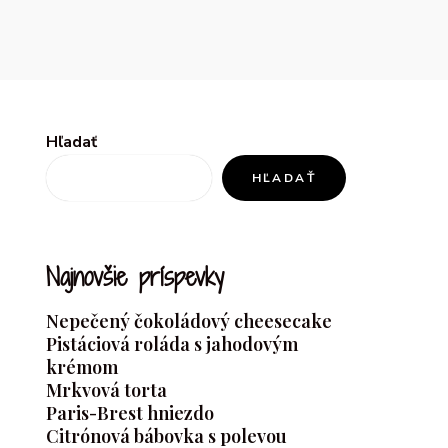
Hľadať
HĽADAŤ
Najnovšie príspevky
Nepečený čokoládový cheesecake
Pistáciová roláda s jahodovým
krémom
Mrkvová torta
Paris-Brest hniezdo
Citrónová bábovka s polevou