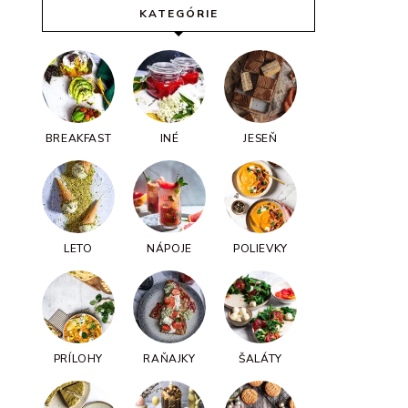
KATEGÓRIE
BREAKFAST
INÉ
JESEŇ
LETO
NÁPOJE
POLIEVKY
PRÍLOHY
RAŇAJKY
ŠALÁTY