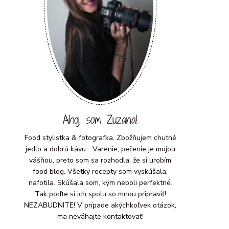
Ahoj, som Zuzana!
Food stylistka & fotografka. Zbožňujem chutné
jedlo a dobrú kávu... Varenie, pečenie je mojou
vášňou, preto som sa rozhodla, že si urobím
food blog. Všetky recepty som vyskúšala,
nafotila. Skúšala som, kým neboli perfektné.
Tak poďte si ich spolu so mnou pripraviť!
NEZABUDNITE! V prípade akýchkoľvek otázok,
ma neváhajte kontaktovať!