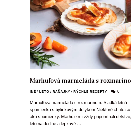
Marhuľová marmeláda s rozmarín
0
INÉ
/
LETO
/
RAŇAJKY
/
RÝCHLE RECEPTY
Marhuľová marmeláda s rozmarínom: Sladká letná
spomienka s bylinkovým dotykom Niektoré chute sú
ako spomienky. Marhule mi vždy pripomínali detstvo
leto na dedine a lepkavé …