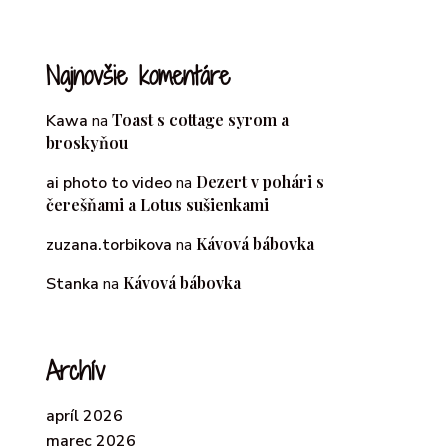
Najnovšie komentáre
Toast s cottage syrom a
Kawa
na
broskyňou
Dezert v pohári s
ai photo to video
na
čerešňami a Lotus sušienkami
Kávová bábovka
zuzana.torbikova
na
Kávová bábovka
Stanka
na
Archív
apríl 2026
marec 2026