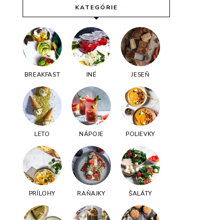
KATEGÓRIE
BREAKFAST
INÉ
JESEŇ
LETO
NÁPOJE
POLIEVKY
PRÍLOHY
RAŇAJKY
ŠALÁTY