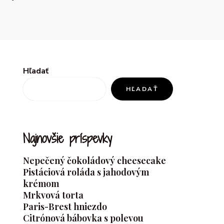
Hľadať
HĽADAŤ
Najnovšie príspevky
Nepečený čokoládový cheesecake
Pistáciová roláda s jahodovým
krémom
Mrkvová torta
Paris-Brest hniezdo
Citrónová bábovka s polevou