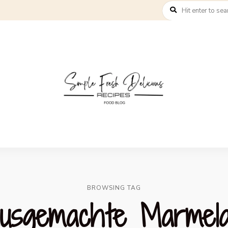
BROWSING TAG
usgemachte Marmel