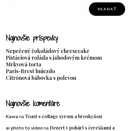
HĽADAŤ
Najnovšie príspevky
Nepečený čokoládový cheesecake
Pistáciová roláda s jahodovým krémom
Mrkvová torta
Paris-Brest hniezdo
Citrónová bábovka s polevou
Najnovšie komentáre
Toast s cottage syrom a broskyňou
Kawa
na
Dezert v pohári s čerešňami a
ai photo to video
na