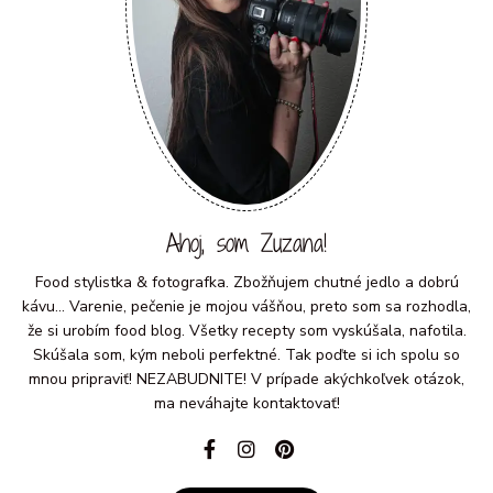
Ahoj, som Zuzana!
Food stylistka & fotografka. Zbožňujem chutné jedlo a dobrú
kávu... Varenie, pečenie je mojou vášňou, preto som sa rozhodla,
že si urobím food blog. Všetky recepty som vyskúšala, nafotila.
Skúšala som, kým neboli perfektné. Tak poďte si ich spolu so
mnou pripraviť! NEZABUDNITE! V prípade akýchkoľvek otázok,
ma neváhajte kontaktovať!