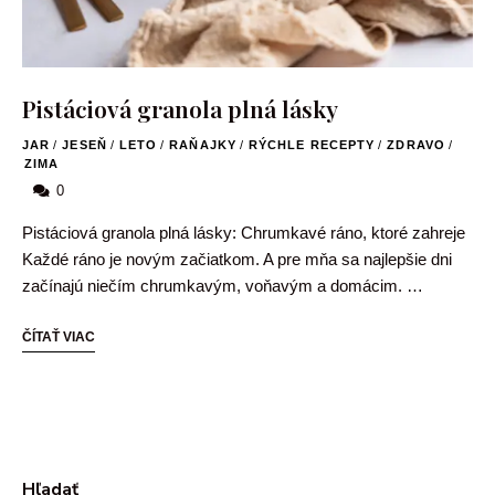
Pistáciová granola plná lásky
JAR
/
JESEŇ
/
LETO
/
RAŇAJKY
/
RÝCHLE RECEPTY
/
ZDRAVO
/
ZIMA
0
Pistáciová granola plná lásky: Chrumkavé ráno, ktoré zahreje
Každé ráno je novým začiatkom. A pre mňa sa najlepšie dni
začínajú niečím chrumkavým, voňavým a domácim. …
ČÍTAŤ VIAC
Hľadať