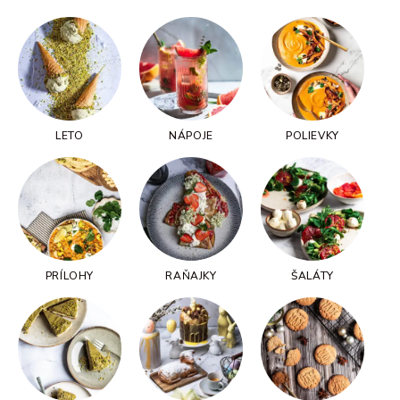
LETO
NÁPOJE
POLIEVKY
PRÍLOHY
RAŇAJKY
ŠALÁTY