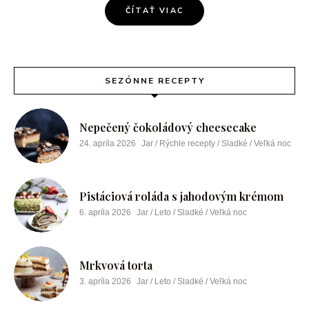
ČÍTAŤ VIAC
SEZÓNNE RECEPTY
Nepečený čokoládový cheesecake
24. apríla 2026
Jar / Rýchle recepty / Sladké / Veľká noc
Pistáciová roláda s jahodovým krémom
6. apríla 2026
Jar / Leto / Sladké / Veľká noc
Mrkvová torta
3. apríla 2026
Jar / Leto / Sladké / Veľká noc