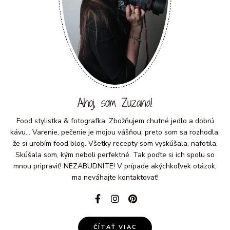
Ahoj, som Zuzana!
Food stylistka & fotografka. Zbožňujem chutné jedlo a dobrú
kávu... Varenie, pečenie je mojou vášňou, preto som sa rozhodla,
že si urobím food blog. Všetky recepty som vyskúšala, nafotila.
Skúšala som, kým neboli perfektné. Tak poďte si ich spolu so
mnou pripraviť! NEZABUDNITE! V prípade akýchkoľvek otázok,
ma neváhajte kontaktovať!
ČÍTAŤ VIAC