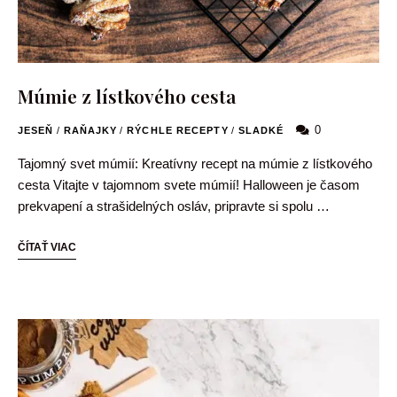
Múmie z lístkového cesta
0
JESEŇ
/
RAŇAJKY
/
RÝCHLE RECEPTY
/
SLADKÉ
Tajomný svet múmií: Kreatívny recept na múmie z lístkového
cesta Vitajte v tajomnom svete múmií! Halloween je časom
prekvapení a strašidelných osláv, pripravte si spolu …
ČÍTAŤ VIAC