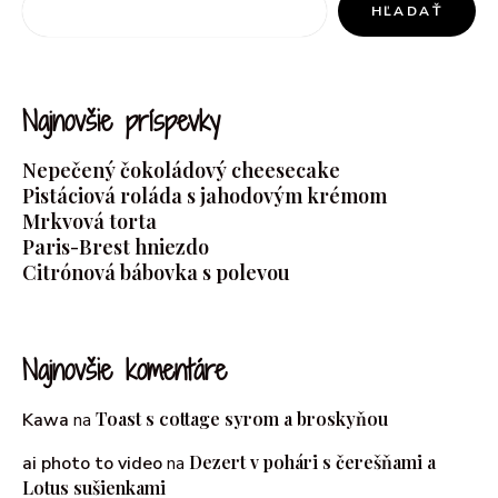
HĽADAŤ
Najnovšie príspevky
Nepečený čokoládový cheesecake
Pistáciová roláda s jahodovým krémom
Mrkvová torta
Paris-Brest hniezdo
Citrónová bábovka s polevou
Najnovšie komentáre
Toast s cottage syrom a broskyňou
Kawa
na
Dezert v pohári s čerešňami a
ai photo to video
na
Lotus sušienkami