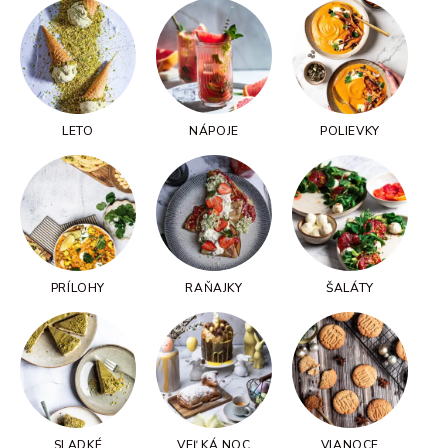
LETO
NÁPOJE
POLIEVKY
PRÍLOHY
RAŇAJKY
ŠALÁTY
SLADKÉ
VEĽKÁ NOC
VIANOCE