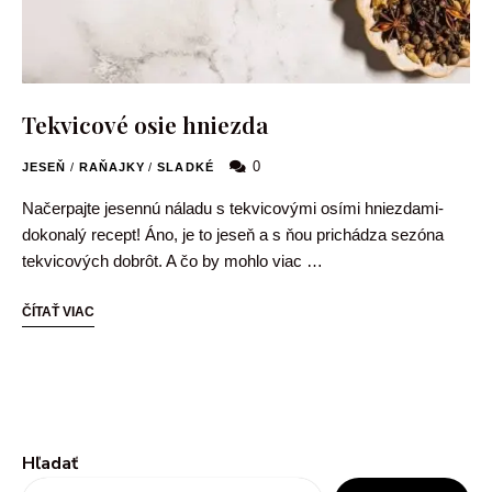
Tekvicové osie hniezda
0
JESEŇ
/
RAŇAJKY
/
SLADKÉ
Načerpajte jesennú náladu s tekvicovými osími hniezdami-
dokonalý recept! Áno, je to jeseň a s ňou prichádza sezóna
tekvicových dobrôt. A čo by mohlo viac …
ČÍTAŤ VIAC
Hľadať