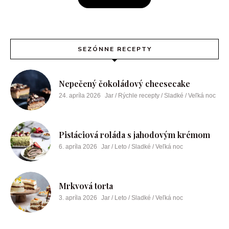
SEZÓNNE RECEPTY
Nepečený čokoládový cheesecake
24. apríla 2026
Jar / Rýchle recepty / Sladké / Veľká noc
Pistáciová roláda s jahodovým krémom
6. apríla 2026
Jar / Leto / Sladké / Veľká noc
Mrkvová torta
3. apríla 2026
Jar / Leto / Sladké / Veľká noc