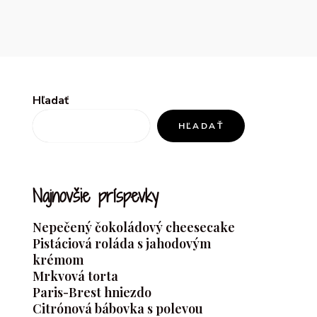
Hľadať
HĽADAŤ
Najnovšie príspevky
Nepečený čokoládový cheesecake
Pistáciová roláda s jahodovým
krémom
Mrkvová torta
Paris-Brest hniezdo
Citrónová bábovka s polevou