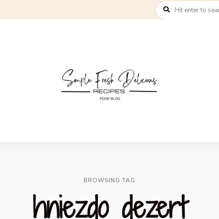
BROWSING TAG
hniezdo dezert