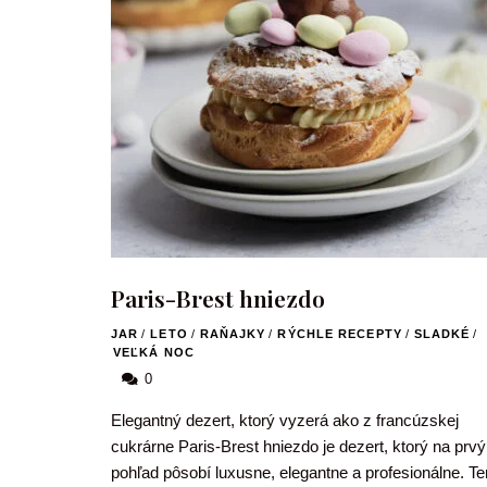
Paris-Brest hniezdo
JAR
/
LETO
/
RAŇAJKY
/
RÝCHLE RECEPTY
/
SLADKÉ
/
VEĽKÁ NOC
0
Elegantný dezert, ktorý vyzerá ako z francúzskej
cukrárne Paris-Brest hniezdo je dezert, ktorý na prvý
pohľad pôsobí luxusne, elegantne a profesionálne. Te