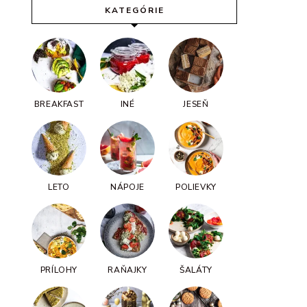
KATEGÓRIE
BREAKFAST
INÉ
JESEŇ
LETO
NÁPOJE
POLIEVKY
PRÍLOHY
RAŇAJKY
ŠALÁTY