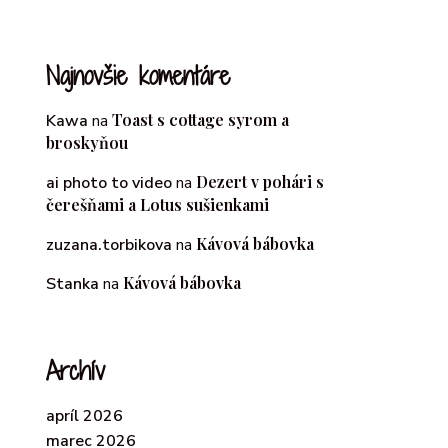
Najnovšie komentáre
Toast s cottage syrom a
Kawa
na
broskyňou
Dezert v pohári s
ai photo to video
na
čerešňami a Lotus sušienkami
Kávová bábovka
zuzana.torbikova
na
Kávová bábovka
Stanka
na
Archív
apríl 2026
marec 2026