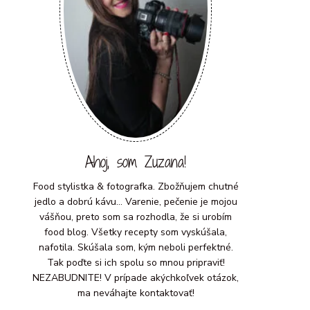
Ahoj, som Zuzana!
Food stylistka & fotografka. Zbožňujem chutné
jedlo a dobrú kávu... Varenie, pečenie je mojou
vášňou, preto som sa rozhodla, že si urobím
food blog. Všetky recepty som vyskúšala,
nafotila. Skúšala som, kým neboli perfektné.
Tak poďte si ich spolu so mnou pripraviť!
NEZABUDNITE! V prípade akýchkoľvek otázok,
ma neváhajte kontaktovať!