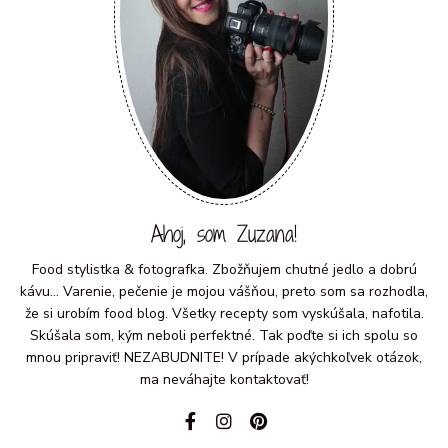
Ahoj, som Zuzana!
Food stylistka & fotografka. Zbožňujem chutné jedlo a dobrú
kávu... Varenie, pečenie je mojou vášňou, preto som sa rozhodla,
že si urobím food blog. Všetky recepty som vyskúšala, nafotila.
Skúšala som, kým neboli perfektné. Tak poďte si ich spolu so
mnou pripraviť! NEZABUDNITE! V prípade akýchkoľvek otázok,
ma neváhajte kontaktovať!