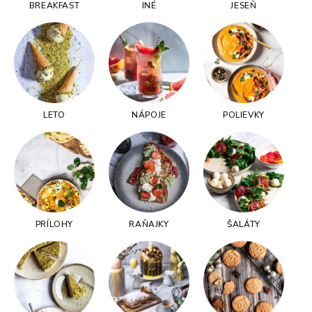
BREAKFAST
INÉ
JESEŇ
LETO
NÁPOJE
POLIEVKY
PRÍLOHY
RAŇAJKY
ŠALÁTY