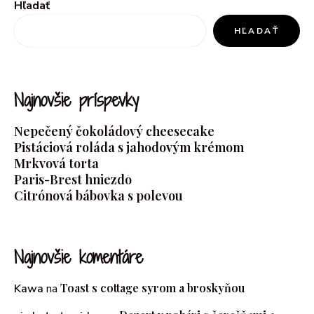
Hľadať
HĽADAŤ
Najnovšie príspevky
Nepečený čokoládový cheesecake
Pistáciová roláda s jahodovým krémom
Mrkvová torta
Paris-Brest hniezdo
Citrónová bábovka s polevou
Najnovšie komentáre
Toast s cottage syrom a broskyňou
Kawa
na